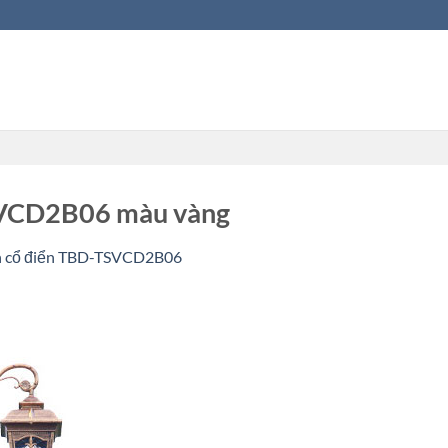
SVCD2B06 màu vàng
n cổ điển TBD-TSVCD2B06