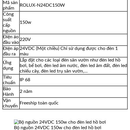
Mã sản
ROLUX-N24DC150W
phẩm
Công
suất
150w
cấp
nguồn
Điện áo
220V
đầu vào
Điện áp
24VDC (Một chiều) Chỉ sử dụng được cho đèn 1
đầu ra
màu
Lắp đặt cho các loại đèn sân vườn như đèn led hồ
Ứng
bơi, bể bơi, đèn led âm nước, đèn led âm đất, đèn led
dụng
chiếu cây, đèn led trụ sân vườn,…
Tiêu
IP 68
chuẩn
Bảo
2 năm
Hành
Vận
Freeship toàn quốc
chuyển
Bộ nguồn 24VDC 150w cho đèn led hồ bơi