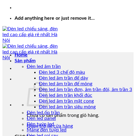
Add anything here or just remove it...
Home
Sản phẩm
Đèn led âm trần
Đèn led 3 chế độ màu
Đèn led âm trần đế dày
Đèn led âm trần đế mỏng
Đèn led âm trần đơn, âm trần đôi, âm trần 3
Đèn led âm trần khối đúc
Đèn led âm trần mặt cong
Đèn led âm trần siêu mỏng
Đèn led ốp trần
Chưa có sản phẩm trong giỏ hàng.
Đèn led panel
Đèn tuýp led
Quay trở lại cửa hàng
Máng đèn tuýp led
Đèn led rọi ray