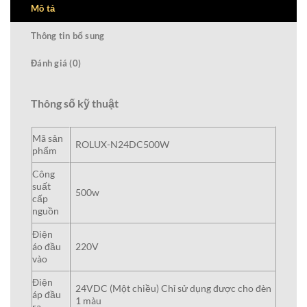
Mô tả
Thông tin bổ sung
Đánh giá (0)
Thông số kỹ thuật
Mã sản
ROLUX-N24DC500W
phẩm
Công
suất
500w
cấp
nguồn
Điện
áo đầu
220V
vào
Điện
24VDC (Một chiều) Chỉ sử dụng được cho đèn
áp đầu
1 màu
ra