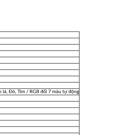
h lá, Đỏ, Tím / RGB đổi 7 màu tự động