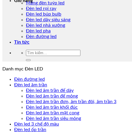
Giỏ hàng
Máng đèn tuýp led
Đèn led rọi ray
Đèn led búp bulb
Đèn led dây siêu sáng
Đèn led nhà xưởng
Đèn led pha
Đèn đường led
Tin tức
Tìm
kiếm:
Danh mục Đèn LED
Đèn đường led
Đèn led âm trần
Đèn led âm trần đế dày
Đèn led âm trần đế mỏng
Đèn led âm trần đơn, âm trần đôi, âm trần 3
Đèn led âm trần khối đúc
Đèn led âm trần mặt cong
Đèn led âm trần siêu mỏng
Đèn led 3 chế độ màu
Đèn led ốp trần