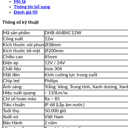
Mô tả
Thông tin bổ sung
Đánh giá (0)
Thông số kỹ thuật
Mã sản phẩm
DHB-ANBXC12W
Công suất
12w
Kích thước vòi phun
Ø38mm
Kích thước bề mặt
Ø200mm
Chiều cao
85mm
Điện áp
12V / 24V
Chất liệu
Inox 304
Mặt đèn
Kính cường lực trong suốt
Chip led
Philips
Ánh sáng
Trắng, Vàng, Trung tính, Xanh dương, Xan
Hiệu suất quang
~ 110Lm/w
Chỉ số hoàn màu
Ra ~ 85
Tiêu chuẩn
IP 68 (Lắp âm nước)
Tuổi thọ
50.000 giờ
Xuất xứ
Việt Nam
Bảo Hành
2 năm