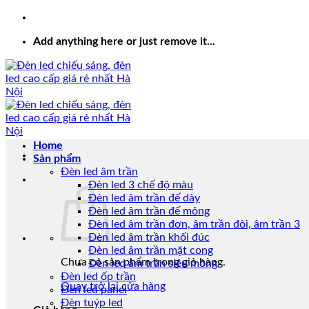
Add anything here or just remove it...
Home
Sản phẩm
Đèn led âm trần
Đèn led 3 chế độ màu
Đèn led âm trần đế dày
Đèn led âm trần đế mỏng
Đèn led âm trần đơn, âm trần đôi, âm trần 3
Đèn led âm trần khối đúc
Đèn led âm trần mặt cong
Chưa có sản phẩm trong giỏ hàng.
Đèn led âm trần siêu mỏng
Đèn led ốp trần
Quay trở lại cửa hàng
Đèn led panel
Đèn tuýp led