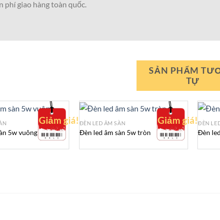
 phí giao hàng toàn quốc.
SẢN PHẨM TƯ
TỰ
Giảm giá!
Giảm giá!
ÀN
ĐÈN LED ÂM SÀN
ĐÈN LE
sàn 5w vuông
Đèn led âm sàn 5w tròn
Đèn le