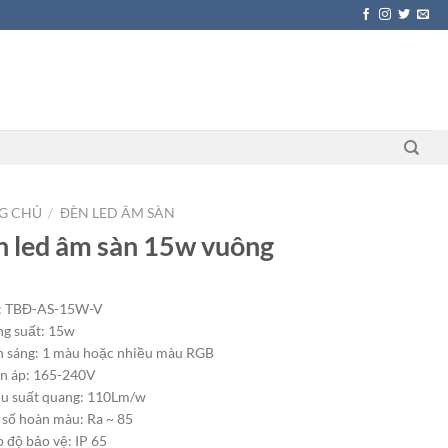
G CHỦ
/
ĐÈN LED ÂM SÀN
 led âm sàn 15w vuông
: TBĐ-AS-15W-V
g suất: 15w
 sáng: 1 màu hoặc nhiều màu RGB
n áp: 165-240V
u suất quang: 110Lm/w
 số hoàn màu: Ra ~ 85
 độ bảo vệ: IP 65