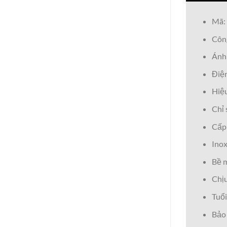
Mã:
Côn
Ánh
Điệ
Hiệ
Chỉ 
Cấp 
Inox
Bề m
Chịu
Tuổi
Bảo