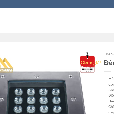
TRAN
Đèn
Giảm giá!
Mã
Côn
Ánh
Điệ
Hiệ
Chỉ
Cấp