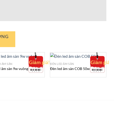
ƠNG
Giảm giá!
Giảm giá!
D ÂM SÀN
ĐÈN LED ÂM SÀN
Đ
d âm sàn 9w vuông
Đèn led âm sàn COB 50w
Đ