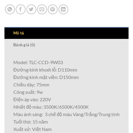
Mô tả
Đánh giá (0)
Model: TLC-CCD-9W03
Đường kính khoét lỗ: D110mm
Đường kính mặt viền: D150mm
Chiều dày: 75mm
Công suất: 9w
Điện áp vào: 220V
Nhiệt độ màu: 3500K/6500K/4500K
Màu ánh sáng: 3 chế độ màu Vàng/Trắng/Trung tính
Tuổi thọ: 15 năm
Xuất xứ: Việt Nam