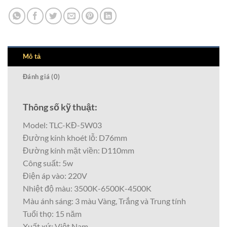
Mô tả
Đánh giá (0)
Thông số kỹ thuật:
Model: TLC-KĐ-5W03
Đường kính khoét lỗ: D76mm
Đường kính mặt viền: D110mm
Công suất: 5w
Điện áp vào: 220V
Nhiệt độ màu: 3500K-6500K-4500K
Màu ánh sáng: 3 màu Vàng, Trắng và Trung tính
Tuổi thọ: 15 năm
Xuất xứ: Việt Nam