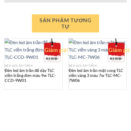
SẢN PHẨM TƯƠNG
TỰ
Giảm giá!
Giảm giá
ĐÈN LED ÂM TRẦN
ĐÈN LED ÂM TRẦN
Đèn led âm trần đế dày TLC
Đèn led âm trần mặt cong TLC
viền trắng đơn màu 9w TLC-
viền vàng 3 màu 7w TLC-MC-
CCD-9W01
7W06