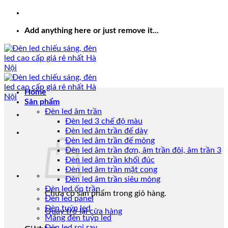
Add anything here or just remove it...
Home
Sản phẩm
Đèn led âm trần
Đèn led 3 chế độ màu
Đèn led âm trần đế dày
Đèn led âm trần đế mỏng
Đèn led âm trần đơn, âm trần đôi, âm trần 3
Đèn led âm trần khối đúc
Đèn led âm trần mặt cong
Đèn led âm trần siêu mỏng
Đèn led ốp trần
Chưa có sản phẩm trong giỏ hàng.
Đèn led panel
Đèn tuýp led
Quay trở lại cửa hàng
Máng đèn tuýp led
Đèn led rọi ray