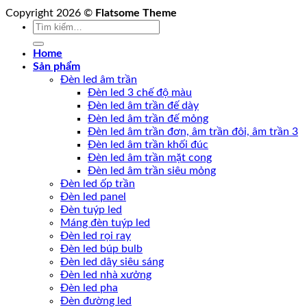
Copyright 2026 ©
Flatsome Theme
Tìm
kiếm:
Home
Sản phẩm
Đèn led âm trần
Đèn led 3 chế độ màu
Đèn led âm trần đế dày
Đèn led âm trần đế mỏng
Đèn led âm trần đơn, âm trần đôi, âm trần 3
Đèn led âm trần khối đúc
Đèn led âm trần mặt cong
Đèn led âm trần siêu mỏng
Đèn led ốp trần
Đèn led panel
Đèn tuýp led
Máng đèn tuýp led
Đèn led rọi ray
Đèn led búp bulb
Đèn led dây siêu sáng
Đèn led nhà xưởng
Đèn led pha
Đèn đường led