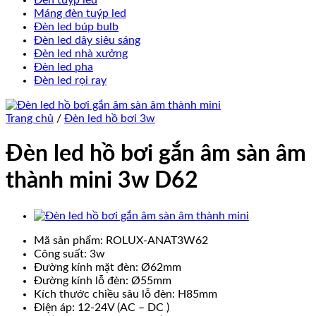
Đèn tuýp led
Máng đèn tuýp led
Đèn led búp bulb
Đèn led dây siêu sáng
Đèn led nhà xưởng
Đèn led pha
Đèn led rọi ray
Trang chủ
/
Đèn led hồ bơi 3w
Đèn led hồ bơi gắn âm sàn âm
thành mini 3w D62
Mã sản phẩm: ROLUX-ANAT3W62
Công suất: 3w
Đường kính mặt đèn: Ø62mm
Đường kính lỗ đèn: Ø55mm
Kích thước chiều sâu lỗ đèn: H85mm
Điện áp: 12-24V (AC – DC )