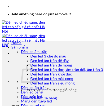
Add anything here or just remove it...
Home
Sản phẩm
Đèn led âm trần
Đèn led 3 chế độ màu
Đèn led âm trần đế dày
Đèn led âm trần đế mỏng
Đèn led âm trần đơn, âm trần đôi, âm trần 3
Đèn led âm trần khối đúc
Đèn led âm trần mặt cong
Đèn led âm trần siêu mỏng
Đèn led ốp trần
Chưa có sản phẩm trong giỏ hàng.
Đèn led panel
Đèn tuýp led
Quay trở lại cửa hàng
Máng đèn tuýp led
Đèn led rọi ray