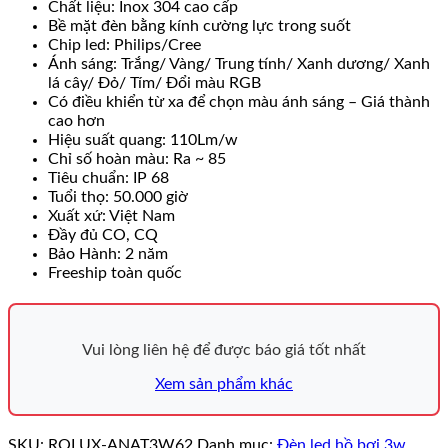
Chất liệu: Inox 304 cao cấp
Bề mặt đèn bằng kính cường lực trong suốt
Chip led: Philips/Cree
Ánh sáng: Trắng/ Vàng/ Trung tính/ Xanh dương/ Xanh
lá cây/ Đỏ/ Tím/ Đổi màu RGB
Có điều khiển từ xa để chọn màu ánh sáng – Giá thành
cao hơn
Hiệu suất quang: 110Lm/w
Chỉ số hoàn màu: Ra ~ 85
Tiêu chuẩn: IP 68
Tuổi thọ: 50.000 giờ
Xuất xứ: Việt Nam
Đầy đủ CO, CQ
Bảo Hành: 2 năm
Freeship toàn quốc
Vui lòng liên hệ để được báo giá tốt nhất
Xem sản phẩm khác
SKU:
ROLUX-ANAT3W62
Danh mục:
Đèn led hồ bơi 3w
,