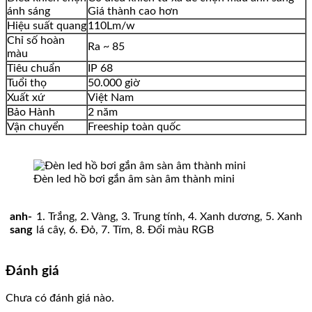
ánh sáng
Giá thành cao hơn
Hiệu suất quang
110Lm/w
Chỉ số hoàn
Ra ~ 85
màu
Tiêu chuẩn
IP 68
Tuổi thọ
50.000 giờ
Xuất xứ
Việt Nam
Bảo Hành
2 năm
Vận chuyển
Freeship toàn quốc
Đèn led hồ bơi gắn âm sàn âm thành mini
anh-
1. Trắng, 2. Vàng, 3. Trung tính, 4. Xanh dương, 5. Xanh
sang
lá cây, 6. Đỏ, 7. Tím, 8. Đổi màu RGB
Đánh giá
Chưa có đánh giá nào.