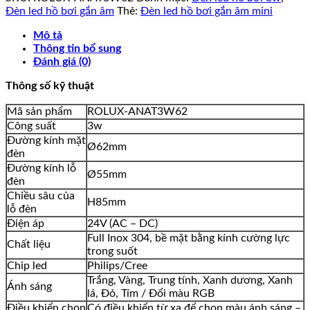
Đèn led hồ bơi gắn âm
Thẻ:
Đèn led hồ bơi gắn âm mini
Mô tả
Thông tin bổ sung
Đánh giá (0)
Thông số kỹ thuật
Mã sản phẩm
ROLUX-ANAT3W62
Công suất
3w
Đường kính mặt
Ø62mm
đèn
Đường kính lỗ
Ø55mm
đèn
Chiều sâu của
H85mm
lỗ đèn
Điện áp
24V (AC – DC)
Full Inox 304, bề mặt bằng kính cường lực
Chất liệu
trong suốt
Chip led
Philips/Cree
Trắng, Vàng, Trung tính, Xanh dương, Xanh
Ánh sáng
lá, Đỏ, Tím / Đổi màu RGB
Điều khiển chọn
Có điều khiển từ xa để chọn màu ánh sáng –