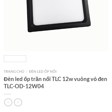
TRANG CHỦ
/
ĐÈN LED ỐP NỔI
Đèn led ốp trần nổi TLC 12w vuông vỏ đen
TLC-OD-12W04