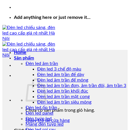
Add anything here or just remove it...
Home
Sản phẩm
Đèn led âm trần
Đèn led 3 chế độ màu
Đèn led âm trần đế dày
Đèn led âm trần đế mỏng
Đèn led âm trần đơn, âm trần đôi, âm trần 3
Đèn led âm trần khối đúc
Đèn led âm trần mặt cong
Đèn led âm trần siêu mỏng
Đèn led ốp trần
Chưa có sản phẩm trong giỏ hàng.
Đèn led panel
Đèn tuýp led
Quay trở lại cửa hàng
Máng đèn tuýp led
Đèn led rọi ray