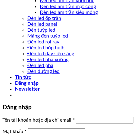
Đèn led âm trần khối đúc
Đèn led âm trần mặt cong
Đèn led âm trần siêu mỏng
Đèn led ốp trần
Đèn led panel
Đèn tuýp led
Máng đèn tuýp led
Đèn led rọi ray
Đèn led búp bulb
Đèn led dây siêu sáng
Đèn led nhà xưởng
Đèn led pha
Đèn đường led
Tin tức
Đăng nhập
Newsletter
Đăng nhập
Tên tài khoản hoặc địa chỉ email
*
Mật khẩu
*