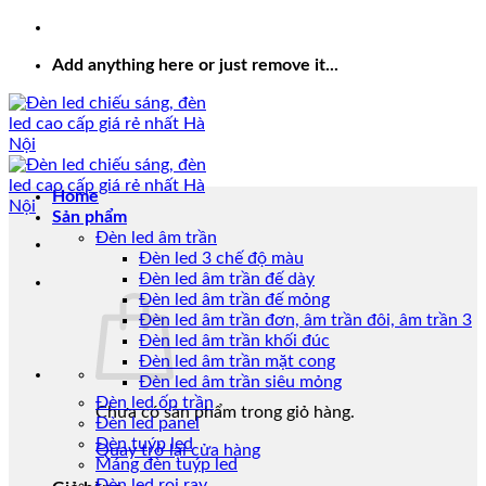
Add anything here or just remove it...
Home
Sản phẩm
Đèn led âm trần
Đèn led 3 chế độ màu
Đèn led âm trần đế dày
Đèn led âm trần đế mỏng
Đèn led âm trần đơn, âm trần đôi, âm trần 3
Đèn led âm trần khối đúc
Đèn led âm trần mặt cong
Đèn led âm trần siêu mỏng
Đèn led ốp trần
Chưa có sản phẩm trong giỏ hàng.
Đèn led panel
Đèn tuýp led
Quay trở lại cửa hàng
Máng đèn tuýp led
Đèn led rọi ray