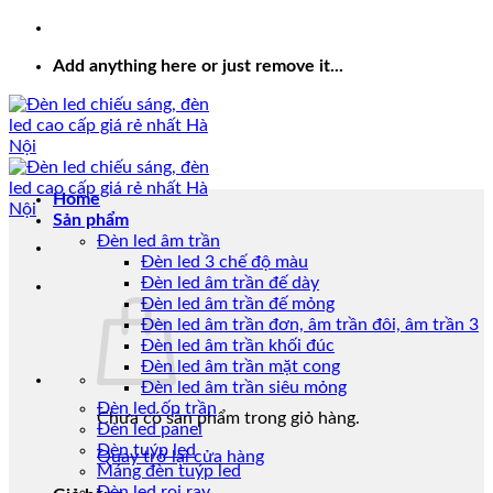
Add anything here or just remove it...
Home
Sản phẩm
Đèn led âm trần
Đèn led 3 chế độ màu
Đèn led âm trần đế dày
Đèn led âm trần đế mỏng
Đèn led âm trần đơn, âm trần đôi, âm trần 3
Đèn led âm trần khối đúc
Đèn led âm trần mặt cong
Đèn led âm trần siêu mỏng
Đèn led ốp trần
Chưa có sản phẩm trong giỏ hàng.
Đèn led panel
Đèn tuýp led
Quay trở lại cửa hàng
Máng đèn tuýp led
Đèn led rọi ray