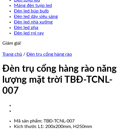
Đèn tuýp led
Máng đèn tuýp led
Đèn led búp bulb
Đèn led dây siêu sáng
Đèn led nhà xưởng
Đèn led pha
Đèn led rọi ray
Giảm giá!
Trang chủ
/
Đèn trụ cổng hàng rào
Đèn trụ cổng hàng rào năng
lượng mặt trời TBĐ-TCNL-
007
Mã sản phẩm: TBĐ-TCNL-007
Kích thước L1: 200x200mm, H250mm