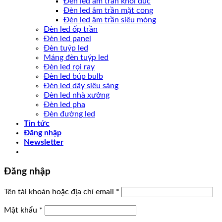
Đèn led âm trần khối đúc
Đèn led âm trần mặt cong
Đèn led âm trần siêu mỏng
Đèn led ốp trần
Đèn led panel
Đèn tuýp led
Máng đèn tuýp led
Đèn led rọi ray
Đèn led búp bulb
Đèn led dây siêu sáng
Đèn led nhà xưởng
Đèn led pha
Đèn đường led
Tin tức
Đăng nhập
Newsletter
Đăng nhập
Tên tài khoản hoặc địa chỉ email
*
Mật khẩu
*