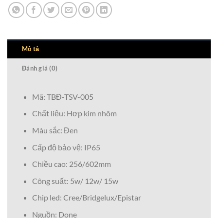
Mô tả
Đánh giá (0)
Mã: TBĐ-TSV-005
Chất liệu: Hợp kim nhôm
Màu sắc: Đen
Cấp độ bảo vệ: IP65
Chiều cao: 256/602mm
Công suất: 5w/ 12w/ 15w
Chip led: Cree/Bridgelux/Epistar
Nguồn: Done