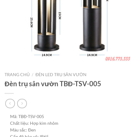
TRANG CHỦ
/
ĐÈN LED TRỤ SÂN VƯỜN
Đèn trụ sân vườn TBĐ-TSV-005
Mã: TBĐ-TSV-005
Chất liệu: Hợp kim nhôm
Màu sắc: Đen
Cấp độ bảo vệ: IP65