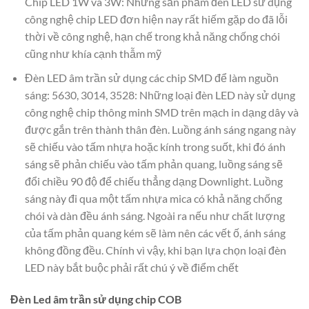
Chip LED 1W và 3W: Những sản phẩm đèn LED sử dụng
công nghệ chip LED đơn hiện nay rất hiếm gặp do đã lỗi
thời về công nghệ, hạn chế trong khả năng chống chói
cũng như khía cạnh thẫm mỹ
Đèn LED âm trần sử dụng các chip SMD để làm nguồn
sáng: 5630, 3014, 3528: Những loại đèn LED này sử dụng
công nghệ chip thông minh SMD trên mạch in dạng dây và
được gắn trên thành thân đèn. Luồng ánh sáng ngang này
sẽ chiếu vào tấm nhựa hoặc kính trong suốt, khi đó ánh
sáng sẽ phản chiếu vào tấm phản quang, luồng sáng sẽ
đổi chiều 90 độ để chiếu thẳng dạng Downlight. Luồng
sáng này đi qua một tấm nhựa mica có khả năng chống
chói và dàn đều ánh sáng. Ngoài ra nếu như chất lượng
của tấm phản quang kém sẽ làm nên các vết ố, ánh sáng
không đồng đều. Chính vì vậy, khi bạn lựa chọn loại đèn
LED này bắt buộc phải rất chú ý về điểm chết
Đèn Led âm trần sử dụng chip COB