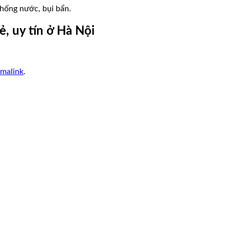
chống nước, bụi bẩn.
ẻ, uy tín ở Hà Nội
malink
.