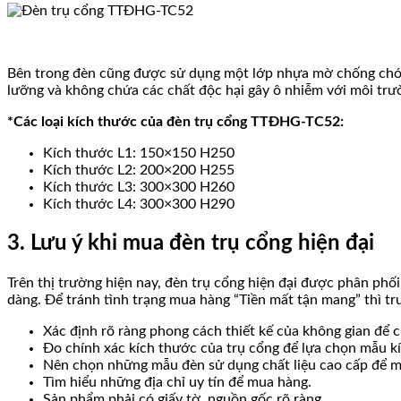
Bên trong đèn cũng được sử dụng một lớp nhựa mờ chống chói 
lưỡng và không chứa các chất độc hại gây ô nhiễm với môi trư
*Các loại kích thước của đèn trụ cổng TTĐHG-TC52:
Kích thước L1: 150×150 H250
Kích thước L2: 200×200 H255
Kích thước L3: 300×300 H260
Kích thước L4: 300×300 H290
3. Lưu ý khi mua đèn trụ cổng hiện đại
Trên thị trường hiện nay, đèn trụ cổng hiện đại được phân ph
dàng. Để tránh tình trạng mua hàng “Tiền mất tận mang” thì tr
Xác định rõ ràng phong cách thiết kế của không gian để
Đo chính xác kích thước của trụ cổng để lựa chọn mẫu 
Nên chọn những mẫu đèn sử dụng chất liệu cao cấp để ma
Tìm hiểu những địa chỉ uy tín để mua hàng.
Sản phẩm phải có giấy tờ, nguồn gốc rõ ràng.