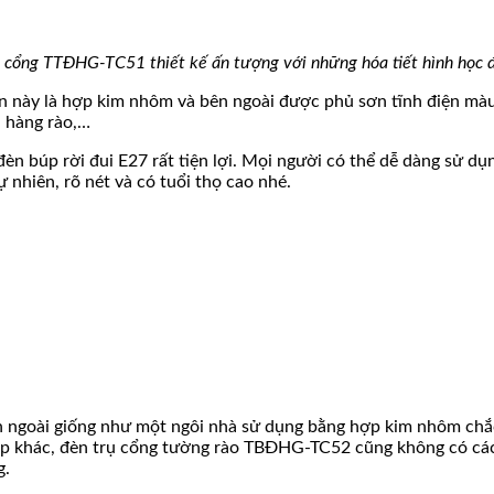
 cổng TTĐHG-TC51 thiết kế ấn tượng với những hóa tiết hình học 
èn này là hợp kim nhôm và bên ngoài được phủ sơn tĩnh điện mà
, hàng rào,…
n búp rời đui E27 rất tiện lợi. Mọi người có thể dễ dàng sử dụn
 nhiên, rõ nét và có tuổi thọ cao nhé.
n ngoài giống như một ngôi nhà sử dụng bằng hợp kim nhôm chắc
p khác, đèn trụ cổng tường rào TBĐHG-TC52 cũng không có các 
g.