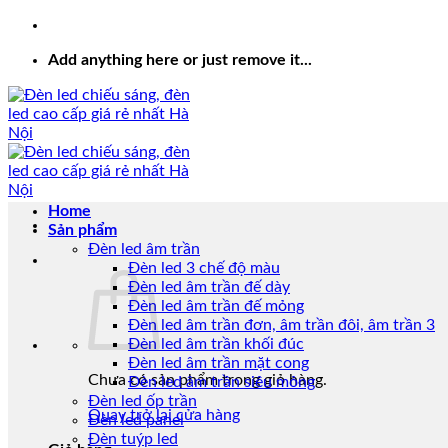
Add anything here or just remove it...
Home
Sản phẩm
Đèn led âm trần
Đèn led 3 chế độ màu
Đèn led âm trần đế dày
Đèn led âm trần đế mỏng
Đèn led âm trần đơn, âm trần đôi, âm trần 3
Đèn led âm trần khối đúc
Đèn led âm trần mặt cong
Chưa có sản phẩm trong giỏ hàng.
Đèn led âm trần siêu mỏng
Đèn led ốp trần
Quay trở lại cửa hàng
Đèn led panel
Đèn tuýp led