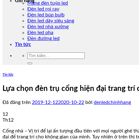
Giỏ hàng
Máng đèn tuýp led
Đèn led rọi ray
Đèn led búp bulb
Đèn led dây siêu sáng
Đèn led nhà xưởng
Đèn led pha
Đèn đường led
Tin tức
Tìm
kiếm:
Tin tức
Lựa chọn đèn trụ cổng hiện đại trang trí
Đã đăng trên
2019-12-12
2020-10-22
bởi
denledchinhhang
12
Th12
Cổng nhà – Vị trí để lại ấn tượng đầu tiên với mọi người ghé 
đại để trang trí cho không gian của mình. Tuy nhiên ở trên th