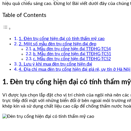
hiệu quả chiếu sáng cao. Đừng lo! Bài viết dưới đây của chúng 
Table of Contents
1. Đèn trụ cổng hiện đại có tính thẩm mỹ cao
2. Một số mẫu đèn trụ cổng hiện đại đẹp
a. Mẫu đèn trụ cổng hiện đại TTĐHG-TC54
b. Mẫu đèn trụ cổng hiện đại TTĐHG-TC51
c. Mẫu đèn trụ cổng hiện đại TTĐHG-TC52
3. Lưu ý khi mua đèn trụ cổng hiện đại
4. Địa chỉ mua đèn trụ cổng hiện đại giá rẻ, uy tín ở Hà Nội
1. Đèn trụ cổng hiện đại có tính thẩm mỹ
Vì được lựa chọn lắp đặt cho vị trí chính của ngôi nhà nên cá
trực tiếp đối mặt với những biển đổi ở bên ngoài môi trường n
khép kín và sử dụng chất liệu cao cấp để chống thấm nước hoà