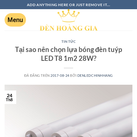
ADD ANYTHING HERE OR JUST REMOVE IT...
TIN TỨC
Tại sao nên chọn lựa bóng đèn tuýp
LED T8 1m2 28W?
ĐÃ ĐĂNG TRÊN
2017-08-24
BỞI
DENLEDCHINHHANG
24
Th8