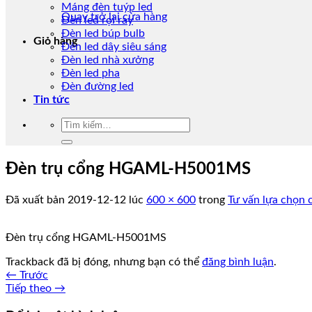
Máng đèn tuýp led
Quay trở lại cửa hàng
Đèn led rọi ray
Đèn led búp bulb
Giỏ hàng
Đèn led dây siêu sáng
Đèn led nhà xưởng
Đèn led pha
Đèn đường led
Tin tức
Tìm
kiếm:
Đèn trụ cổng HGAML-H5001MS
Đã xuất bản
2019-12-12
lúc
600 × 600
trong
Tư vấn lựa chọn 
Đèn trụ cổng HGAML-H5001MS
Trackback đã bị đóng, nhưng bạn có thể
đăng bình luận
.
←
Trước
Tiếp theo
→