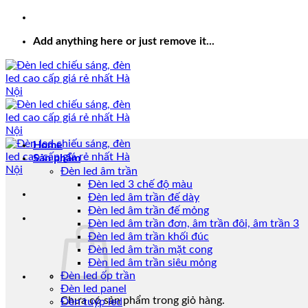
Add anything here or just remove it...
Home
Sản phẩm
Đèn led âm trần
Đèn led 3 chế độ màu
Đèn led âm trần đế dày
Đèn led âm trần đế mỏng
Đèn led âm trần đơn, âm trần đôi, âm trần 3
Đèn led âm trần khối đúc
Đèn led âm trần mặt cong
Đèn led âm trần siêu mỏng
Đèn led ốp trần
Đèn led panel
Chưa có sản phẩm trong giỏ hàng.
Đèn tuýp led