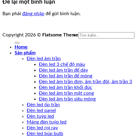
Để lại một bình luận
Bạn phải
đăng nhập
để gửi bình luận.
Tìm
Copyright 2026 ©
Flatsome Theme
kiếm:
Home
Sản phẩm
Đèn led âm trần
Đèn led 3 chế độ màu
Đèn led âm trần đế dày
Đèn led âm trần đế mỏng
Đèn led âm trần đơn, âm trần đôi, âm trần 3
Đèn led âm trần khối đúc
Đèn led âm trần mặt cong
Đèn led âm trần siêu mỏng
Đèn led ốp trần
Đèn led panel
Đèn tuýp led
Máng đèn tuýp led
Đèn led rọi ray
Đèn led búp bulb