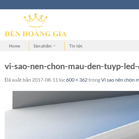
Home
Sản phẩm
Tin tức
vi-sao-nen-chon-mau-den-tuyp-led-
Đã xuất bản
2017-08-11
lúc
600 × 362
trong
Vì sao nên chọn 