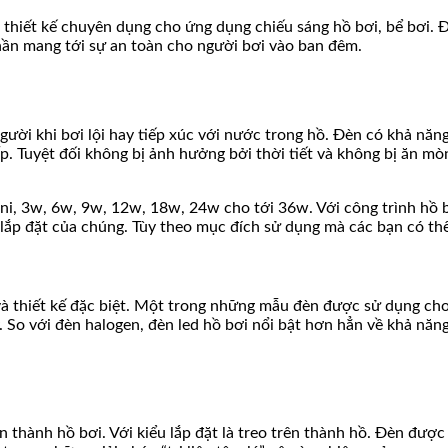
iết kế chuyên dụng cho ứng dụng chiếu sáng hồ bơi, bể bơi. Đây 
hần mang tới sự an toàn cho người bơi vào ban đêm.
ười khi bơi lội hay tiếp xúc với nước trong hồ. Đèn có khả năn
. Tuyệt đối không bị ảnh hưởng bởi thời tiết và không bị ăn mò
ni, 3w, 6w, 9w, 12w, 18w, 24w cho tới 36w. Với công trình hồ 
 lắp đặt của chúng. Tùy theo mục đích sử dụng mà các bạn có thể
à thiết kế đặc biệt. Một trong những mẫu đèn được sử dụng cho
 So với đèn halogen, đèn led hồ bơi nổi bật hơn hẳn về khả năng t
n thành hồ bơi. Với kiểu lắp đặt là treo trên thành hồ. Đèn đượ