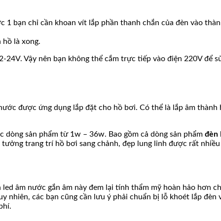
ước 1 bạn chỉ cần khoan vít lắp phần thanh chắn của đèn vào thàn
 hồ là xong.
 12-24V. Vậy nên bạn không thể cắm trực tiếp vào điện 220V để 
ước được ứng dụng lắp đặt cho hồ bơi. Có thể là lắp âm thành h
 các dòng sản phẩm từ 1w – 36w. Bao gồm cả dòng sản phẩm
đèn 
tưởng trang trí hồ bơi sang chảnh, đẹp lung linh được rất nhiều
đèn led âm nước gắn âm này đem lại tính thẩm mỹ hoàn hảo hơn ch
 nhiên, các bạn cũng cần lưu ý phải chuẩn bị lỗ khoét lắp đèn v
phí.