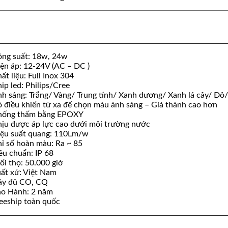
ng suất: 18w, 24w
ện áp: 12-24V (AC – DC )
ất liệu: Full Inox 304
ip led: Philips/Cree
h sáng: Trắng/ Vàng/ Trung tính/ Xanh dương/ Xanh lá cây/ Đ
 điều khiển từ xa để chọn màu ánh sáng – Giá thành cao hơn
hống thấm bằng EPOXY
ịu được áp lực cao dưới môi trường nước
ệu suất quang: 110Lm/w
ỉ số hoàn màu: Ra ~ 85
êu chuẩn: IP 68
ổi thọ: 50.000 giờ
ất xứ: Việt Nam
ầy đủ CO, CQ
o Hành: 2 năm
eeship toàn quốc