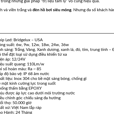
trong những giải pháp “trị liệu tâm lý” vô cùng hiệu quả.
nh và viền trắng và
đèn hồ bơi siêu mỏng
. Nhưng đa số khách hà
ip Led: Bridgelux – USA
ng suất: 6w, 9w, 12w, 18w, 24w, 36w
h sáng: Trắng, Vàng, Xanh dương, xanh lá, đỏ, tím, trung tính 
 thể đặt loại sử dụng điều khiển từ xa
ện áp: 12/24V
ệu suất quang: 110Lm/w
ỉ số hoàn màu: Ra ~ 85
p độ bảo vệ: IP 68 âm nước
ất liệu: Inox 304 cho bề mặt sáng bóng, chống gỉ
 mặt kính cường lực trong suốt
hống thấm bằng EPOXY
ịu được áp lực cao dưới môi trường nước
ều chỉnh góc chiếu sáng đa hướng
ổi thọ: 50.000 giờ
ất xứ: Việt Nam lắp ráp
o Hành: 24 Tháng