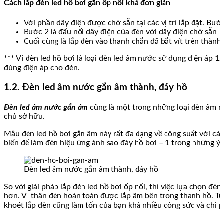
Cách lắp đèn led hồ bơi gắn ốp nổi khá đơn giản
Với phần dây điện được chờ sẵn tại các vị trí lắp đặt. B
Bước 2 là đấu nối dây điện của đèn với dây điện chờ sẵn
Cuối cùng là lắp đèn vào thanh chắn đã bắt vít trên thành
*** Vì đèn led hồ bơi là loại đèn led âm nước sử dụng điện áp
đúng điện áp cho đèn.
1.2. Đèn led âm nước gắn âm thành, đáy hồ
Đèn led âm nước gắn âm
cũng là một trong những loại đèn âm n
chủ sở hữu.
Mẫu đèn led hồ bơi gắn âm này rất đa dạng về công suất với
biến để làm đèn hiệu ứng ánh sao đáy hồ bơi – 1 trong những ý 
Đèn led âm nước gắn âm thành, đáy hồ
So với giải pháp lắp đèn led hồ bơi ốp nổi, thì việc lựa chọn 
hơn. Vì thân đèn hoàn toàn được lắp âm bên trong thanh hồ. Tuy
khoét lắp đèn cũng làm tốn của bạn khá nhiều công sức và chi 