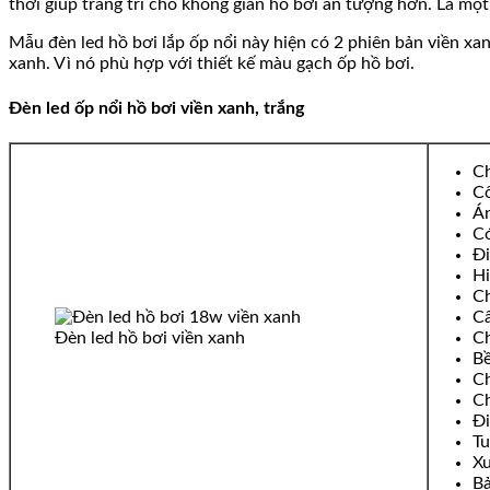
thời giúp trang trí cho không gian hồ bơi ấn tượng hơn. Là một 
Mẫu đèn led hồ bơi lắp ốp nổi này hiện có 2 phiên bản viền xa
xanh. Vì nó phù hợp với thiết kế màu gạch ốp hồ bơi.
Đèn led ốp nổi hồ bơi viền xanh, trắng
Ch
Cô
Án
Có
Đi
Hi
Ch
Cấ
Đèn led hồ bơi viền xanh
Ch
Bề
C
Ch
Đi
Tu
Xu
Bả