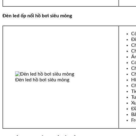
Đèn led ốp nổi hồ bơi siêu mỏng
Cô
Đi
Ch
Ch
Án
Có
C
Ch
Đèn led hồ bơi siêu mỏng
Hi
Ch
Ti
Tu
Xu
Đ
Bả
Fr