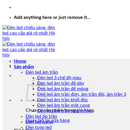
Add anything here or just remove it...
Home
Sản phẩm
Đèn led âm trần
Đèn led 3 chế độ màu
Đèn led âm trần đế dày
Đèn led âm trần đế mỏng
Đèn led âm trần đơn, âm trần đôi, âm trần 3
Đèn led âm trần khối đúc
Đèn led âm trần mặt cong
Chưa có sản phẩm trong giỏ hàng.
Đèn led âm trần siêu mỏng
Đèn led ốp trần
Quay trở lại cửa hàng
Đèn led panel
Đèn tuýp led