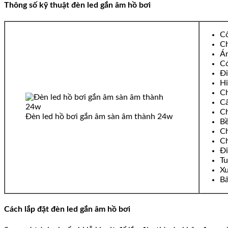
Thông số kỹ thuật đèn led gắn âm hồ bơi
Cô
Ch
Án
Có
Đi
Hi
Ch
Cấ
Ch
Đèn led hồ bơi gắn âm sàn âm thành 24w
Bề
C
Ch
Đi
Tu
Xu
Bả
Cách lắp đặt đèn led gắn âm hồ bơi