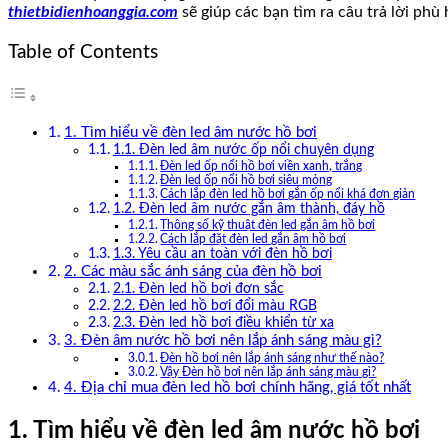
thietbidienhoanggia.com
sẽ giúp các bạn tìm ra câu trả lời phù
Table of Contents
1. Tìm hiểu về đèn led âm nước hồ bơi
1.1. Đèn led âm nước ốp nổi chuyên dụng
Đèn led ốp nổi hồ bơi viền xanh, trắng
Đèn led ốp nổi hồ bơi siêu mỏng
Cách lắp đèn led hồ bơi gắn ốp nổi khá đơn giản
1.2. Đèn led âm nước gắn âm thành, đáy hồ
Thông số kỹ thuật đèn led gắn âm hồ bơi
Cách lắp đặt đèn led gắn âm hồ bơi
1.3. Yêu cầu an toàn với đèn hồ bơi
2. Các màu sắc ánh sáng của đèn hồ bơi
2.1. Đèn led hồ bơi đơn sắc
2.2. Đèn led hồ bơi đổi màu RGB
2.3. Đèn led hồ bơi điều khiển từ xa
3. Đèn âm nước hồ bơi nên lắp ánh sáng màu gì?
Đèn hồ bơi nên lắp ánh sáng như thế nào?
Vậy Đèn hồ bơi nên lắp ánh sáng màu gì?
4. Địa chỉ mua đèn led hồ bơi chính hãng, giá tốt nhất
1. Tìm hiểu về đèn led âm nước hồ bơi