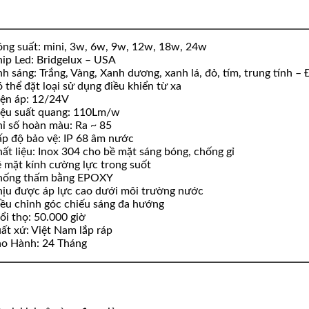
ng suất: mini, 3w, 6w, 9w, 12w, 18w, 24w
ip Led: Bridgelux – USA
h sáng: Trắng, Vàng, Xanh dương, xanh lá, đỏ, tím, trung tính 
 thể đặt loại sử dụng điều khiển từ xa
ện áp: 12/24V
ệu suất quang: 110Lm/w
ỉ số hoàn màu: Ra ~ 85
p độ bảo vệ: IP 68 âm nước
ất liệu: Inox 304 cho bề mặt sáng bóng, chống gỉ
 mặt kính cường lực trong suốt
hống thấm bằng EPOXY
ịu được áp lực cao dưới môi trường nước
ều chỉnh góc chiếu sáng đa hướng
ổi thọ: 50.000 giờ
ất xứ: Việt Nam lắp ráp
o Hành: 24 Tháng