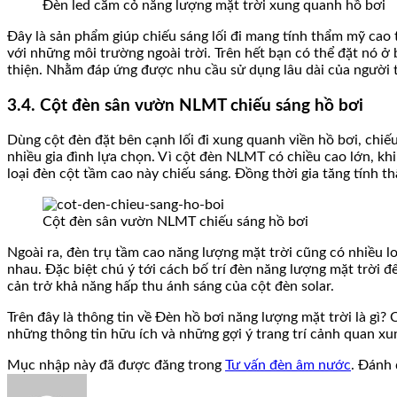
Đèn led cắm cỏ năng lượng mặt trời xung quanh hồ bơi
Đây là sản phẩm giúp chiếu sáng lối đi mang tính thẩm mỹ cao t
với những môi trường ngoài trời. Trên hết bạn có thể đặt nó ở
thiện. Nhằm đáp ứng được nhu cầu sử dụng lâu dài của người t
3.4. Cột đèn sân vườn NLMT chiếu sáng hồ bơi
Dùng cột đèn đặt bên cạnh lối đi xung quanh viền hồ bơi, chiế
nhiều gia đình lựa chọn. Vì cột đèn NLMT có chiều cao lớn, kh
loại đèn cột tầm cao này chiếu sáng. Đồng thời gia tăng tính th
Cột đèn sân vườn NLMT chiếu sáng hồ bơi
Ngoài ra, đèn trụ tầm cao năng lượng mặt trời cũng có nhiều 
nhau. Đặc biệt chú ý tới cách bố trí đèn năng lượng mặt trời để
cản trở khả năng hấp thu ánh sáng của cột đèn solar.
Trên đây là thông tin về Đèn hồ bơi năng lượng mặt trời là gì
những thông tin hữu ích và những gợi ý trang trí cảnh quan x
Mục nhập này đã được đăng trong
Tư vấn đèn âm nước
. Đánh