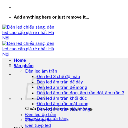
Add anything here or just remove it...
Home
Sản phẩm
Đèn led âm trần
Đèn led 3 chế độ màu
Đèn led âm trần đế dày
Đèn led âm trần đế mỏng
Đèn led âm trần đơn, âm trần đôi, âm trần 3
Đèn led âm trần khối đúc
Đèn led âm trần mặt cong
Chưa có sản phẩm trong giỏ hàng.
Đèn led âm trần siêu mỏng
Đèn led ốp trần
Quay trở lại cửa hàng
Đèn led panel
Đèn tuýp led