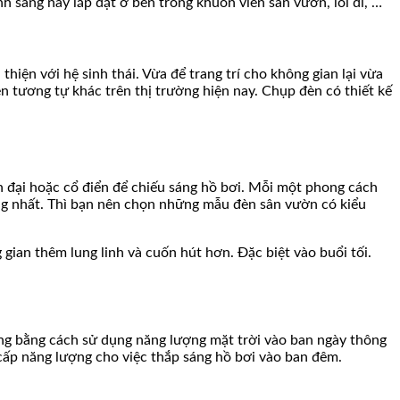
h sáng này lắp đặt ở bên trong khuôn viên sân vườn, lối đi, …
iện với hệ sinh thái. Vừa để trang trí cho không gian lại vừa
 tương tự khác trên thị trường hiện nay. Chụp đèn có thiết kế
n đại hoặc cổ điển để chiếu sáng hồ bơi. Mỗi một phong cách
đồng nhất. Thì bạn nên chọn những mẫu đèn sân vườn có kiểu
gian thêm lung linh và cuốn hút hơn. Đặc biệt vào buổi tối.
ững bằng cách sử dụng năng lượng mặt trời vào ban ngày thông
cấp năng lượng cho việc thắp sáng hồ bơi vào ban đêm.