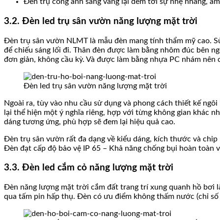
Đèn trụ cổng ánh sáng vàng lại đem tới sự nhẹ nhàng, ấm 
3.2. Đèn led trụ sân vườn năng lượng mặt trời
Đèn trụ sân vườn NLMT là mẫu đèn mang tính thẩm mỹ cao. Sử dụn
để chiếu sáng lối đi. Thân đèn được làm bằng nhôm đúc bên ngo
đơn giản, không cầu kỳ. Và được làm bằng nhựa PC nhám nên c
Đèn led trụ sân vườn năng lượng mặt trời
Ngoài ra, tùy vào nhu cầu sử dụng và phong cách thiết kế ngôi
lại thể hiện một ý nghĩa riêng, hợp với từng không gian khác 
dáng tương ứng, phù hợp sẽ đem lại hiệu quả cao.
Đèn trụ sân vườn rất đa dạng về kiểu dáng, kích thước và chip
Đèn đạt cấp độ bảo vệ IP 65 – Khả năng chống bụi hoàn toàn 
3.3. Đèn led cắm cỏ năng lượng mặt trời
Đèn năng lượng mặt trời cắm đất trang trí xung quanh hồ bơi 
qua tấm pin hấp thụ. Đèn có ưu điểm không thấm nước (chỉ số