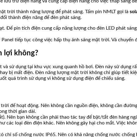
 lưu trữ điện năng và cung cấp điện năng cho việc thắp sáng đèn
ặt trời thành năng lượng để phát sáng. Tấm pin NMLT gọi là
sol
n đổi thành điện năng để đèn phát sáng.
hoạt. Để pin tích điện cung cấp năng lượng cho đèn LED phát sáng
ar Panel tiếp tục công việc hấp thụ ánh sáng mặt trời. Và chuyển 
n lợi không?
và sử dụng tại khu vực xung quanh hồ bơi. Đèn này sử dụng rất t
hay bị mất điện. Đèn năng lượng mặt trời không chỉ giúp tiết ki
 suốt quá trình sử dụng vì không sử dụng điện để chiếu sáng.
rời để hoạt động. Nên không cần nguồn điện, không cần đường d
ong thời gian dài.
t). Nên bạn không cần phải thao tác tay để bật/tắt đèn hàng ngà
hư các loại đèn điện khác. Nên không gây hại cho mắt. Việc khô
ó chỉ số chống nước IP65. Nên có khả năng chống nước chống bụi