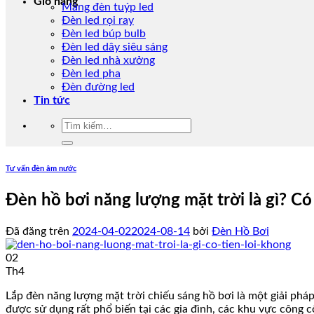
Giỏ hàng
Máng đèn tuýp led
Đèn led rọi ray
Đèn led búp bulb
Đèn led dây siêu sáng
Đèn led nhà xưởng
Đèn led pha
Đèn đường led
Tin tức
Tìm
kiếm:
Tư vấn đèn âm nước
Đèn hồ bơi năng lượng mặt trời là gì? Có
Đã đăng trên
2024-04-02
2024-08-14
bởi
Đèn Hồ Bơi
02
Th4
Lắp đèn năng lượng mặt trời chiếu sáng hồ bơi là một giải phá
được sử dụng rất phổ biến tại các gia đình, các khu vực công c