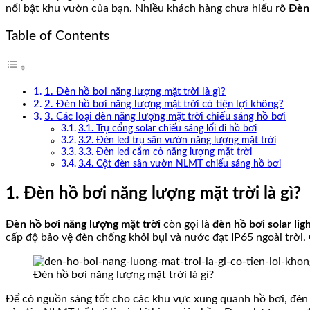
nổi bật khu vườn của bạn. Nhiều khách hàng chưa hiểu rõ
Đèn 
Table of Contents
1. Đèn hồ bơi năng lượng mặt trời là gì?
2. Đèn hồ bơi năng lượng mặt trời có tiện lợi không?
3. Các loại đèn năng lượng mặt trời chiếu sáng hồ bơi
3.1. Trụ cổng solar chiếu sáng lối đi hồ bơi
3.2. Đèn led trụ sân vườn năng lượng mặt trời
3.3. Đèn led cắm cỏ năng lượng mặt trời
3.4. Cột đèn sân vườn NLMT chiếu sáng hồ bơi
1. Đèn hồ bơi năng lượng mặt trời là gì?
Đèn hồ bơi năng lượng mặt trời
còn gọi là
đèn hồ bơi solar lig
cấp độ bảo vệ đèn chống khỏi bụi và nước đạt IP65 ngoài trời. 
Đèn hồ bơi năng lượng mặt trời là gì?
Để có nguồn sáng tốt cho các khu vực xung quanh hồ bơi, đèn đư