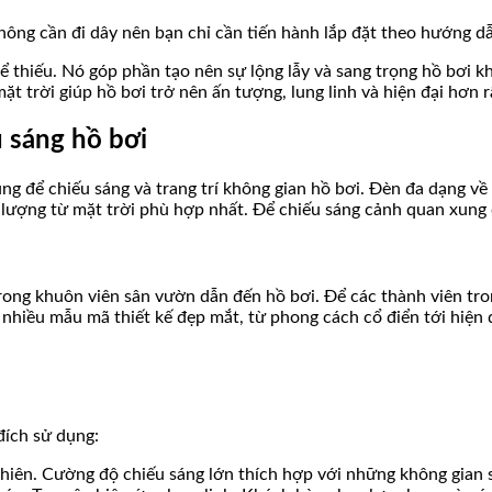
 không cần đi dây nên bạn chỉ cần tiến hành lắp đặt theo hướng d
hể thiếu. Nó góp phần tạo nên sự lộng lẫy và sang trọng hồ bơi 
ặt trời giúp hồ bơi trở nên ấn tượng, lung linh và hiện đại hơn r
u sáng hồ bơi
g để chiếu sáng và trang trí không gian hồ bơi. Đèn đa dạng về 
 lượng từ mặt trời phù hợp nhất. Để chiếu sáng cảnh quan xung
trong khuôn viên sân vườn dẫn đến hồ bơi. Để các thành viên tro
nhiều mẫu mã thiết kế đẹp mắt, từ phong cách cổ điển tới hiện đ
đích sử dụng:
hiên. Cường độ chiếu sáng lớn thích hợp với những không gian 