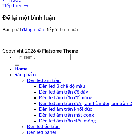
Tiếp theo
→
Để lại một bình luận
Bạn phải
đăng nhập
để gửi bình luận.
Copyright 2026 ©
Flatsome Theme
Tìm
kiếm:
Home
Sản phẩm
Đèn led âm trần
Đèn led 3 chế độ màu
Đèn led âm trần đế dày
Đèn led âm trần đế mỏng
Đèn led âm trần đơn, âm trần đôi, âm trần 3
Đèn led âm trần khối đúc
Đèn led âm trần mặt cong
Đèn led âm trần siêu mỏng
Đèn led ốp trần
Đèn led panel