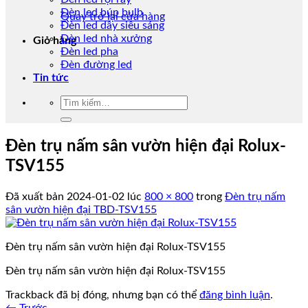
Đèn led búp bulb
Quay trở lại cửa hàng
Đèn led dây siêu sáng
Đèn led nhà xưởng
Giỏ hàng
Đèn led pha
Đèn đường led
Tin tức
Tìm
kiếm:
Đèn trụ nấm sân vườn hiện đại Rolux-
TSV155
Đã xuất bản
2024-01-02
lúc
800 × 800
trong
Đèn trụ nấm
sân vườn hiện đại TBD-TSV155
Đèn trụ nấm sân vườn hiện đại Rolux-TSV155
Đèn trụ nấm sân vườn hiện đại Rolux-TSV155
Trackback đã bị đóng, nhưng bạn có thể
đăng bình luận
.
←
Trước