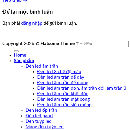
Tiếp theo
→
Để lại một bình luận
Bạn phải
đăng nhập
để gửi bình luận.
Tìm
Copyright 2026 ©
Flatsome Theme
kiếm:
Home
Sản phẩm
Đèn led âm trần
Đèn led 3 chế độ màu
Đèn led âm trần đế dày
Đèn led âm trần đế mỏng
Đèn led âm trần đơn, âm trần đôi, âm trần 3
Đèn led âm trần khối đúc
Đèn led âm trần mặt cong
Đèn led âm trần siêu mỏng
Đèn led ốp trần
Đèn led panel
Đèn tuýp led
Máng đèn tuýp led