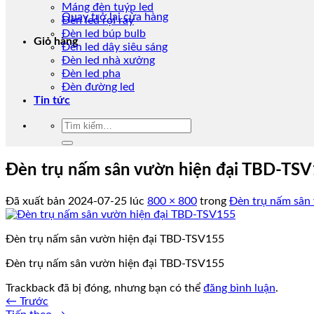
Máng đèn tuýp led
Quay trở lại cửa hàng
Đèn led rọi ray
Đèn led búp bulb
Giỏ hàng
Đèn led dây siêu sáng
Đèn led nhà xưởng
Đèn led pha
Đèn đường led
Tin tức
Tìm
kiếm:
Đèn trụ nấm sân vườn hiện đại TBD-TS
Đã xuất bản
2024-07-25
lúc
800 × 800
trong
Đèn trụ nấm sân
Đèn trụ nấm sân vườn hiện đại TBD-TSV155
Đèn trụ nấm sân vườn hiện đại TBD-TSV155
Trackback đã bị đóng, nhưng bạn có thể
đăng bình luận
.
←
Trước