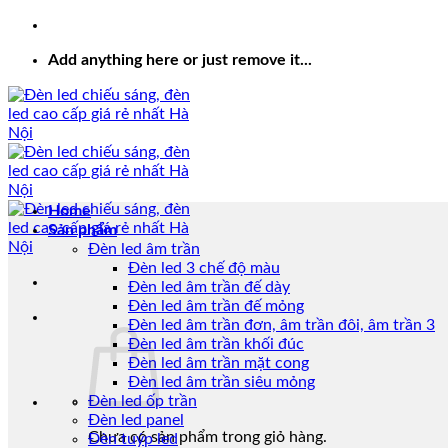
Add anything here or just remove it...
Home
Sản phẩm
Đèn led âm trần
Đèn led 3 chế độ màu
Đèn led âm trần đế dày
Đèn led âm trần đế mỏng
Đèn led âm trần đơn, âm trần đôi, âm trần 3
Đèn led âm trần khối đúc
Đèn led âm trần mặt cong
Đèn led âm trần siêu mỏng
Đèn led ốp trần
Đèn led panel
Chưa có sản phẩm trong giỏ hàng.
Đèn tuýp led