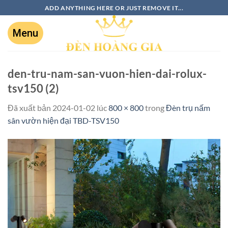
ADD ANYTHING HERE OR JUST REMOVE IT...
den-tru-nam-san-vuon-hien-dai-rolux-
tsv150 (2)
Đã xuất bản
2024-01-02
lúc
800 × 800
trong
Đèn trụ nấm
sân vườn hiện đại TBD-TSV150