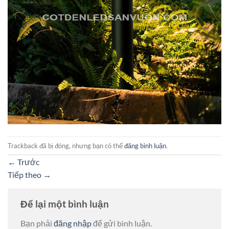
Trackback đã bị đóng, nhưng bạn có thể
đăng bình luận
.
←
Trước
Tiếp theo
→
Để lại một bình luận
Bạn phải
đăng nhập
để gửi bình luận.