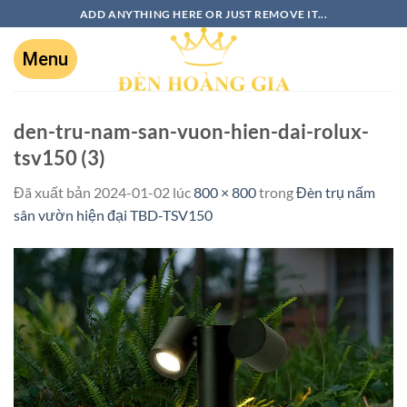
ADD ANYTHING HERE OR JUST REMOVE IT...
den-tru-nam-san-vuon-hien-dai-rolux-
tsv150 (3)
Đã xuất bản
2024-01-02
lúc
800 × 800
trong
Đèn trụ nấm
sân vườn hiện đại TBD-TSV150