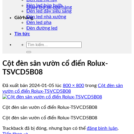
Đèn led búp bulb
Quay trở lại cửa hàng
Đèn led dây siêu sáng
Đèn led nhà xưởng
Giỏ hàng
Đèn led pha
Đèn đường led
Tin tức
Tìm
kiếm:
Cột đèn sân vườn cổ điển Rolux-
TSVCD5B08
Đã xuất bản
2024-01-05
lúc
800 × 800
trong
Cột đèn sân
vườn cổ điển Rolux-TSVCD5B08
Cột đèn sân vườn cổ điển Rolux-TSVCD5B08
Cột đèn sân vườn cổ điển Rolux-TSVCD5B08
Trackback đã bị đóng, nhưng bạn có thể
đăng bình luận
.
Tiếp theo
→