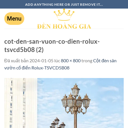
ADD ANYTHING HERE OR JUST REMOVE IT...
cot-den-san-vuon-co-dien-rolux-
tsvcd5b08 (2)
Đã xuất bản
2024-01-05
lúc
800 × 800
trong
Cột đèn sân
vườn cổ điển Rolux-TSVCD5B08