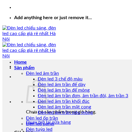
Add anything here or just remove it...
Home
Sản phẩm
Đèn led âm trần
Đèn led 3 chế độ màu
Đèn led âm trần đế dày
Đèn led âm trần đế mỏng
Đèn led âm trần đơn, âm trần đôi, âm trần 3
Đèn led âm trần khối đúc
Đèn led âm trần mặt cong
Chưa có sản phẩm trong giỏ hàng.
Đèn led âm trần siêu mỏng
Đèn led ốp trần
Quay trở lại cửa hàng
Đèn led panel
Đèn tuýp led