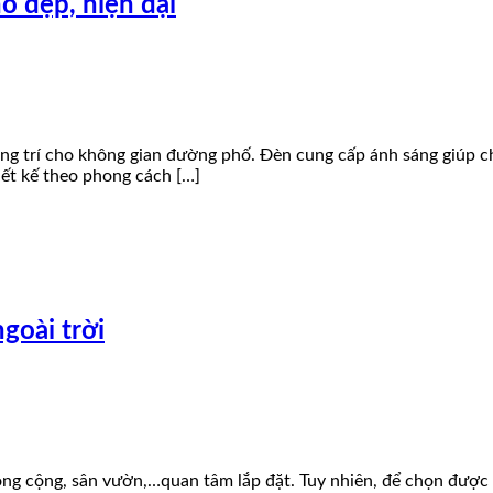
ố đẹp, hiện đại
ang trí cho không gian đường phố. Đèn cung cấp ánh sáng giúp c
ết kế theo phong cách […]
goài trời
h công cộng, sân vườn,…quan tâm lắp đặt. Tuy nhiên, để chọn đư