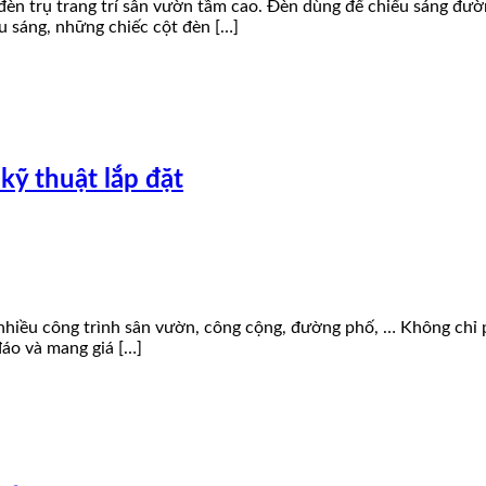
èn trụ trang trí sân vườn tầm cao. Đèn dùng để chiếu sáng đườ
u sáng, những chiếc cột đèn […]
kỹ thuật lắp đặt
ng nhiều công trình sân vườn, công cộng, đường phố, … Không chỉ
áo và mang giá […]