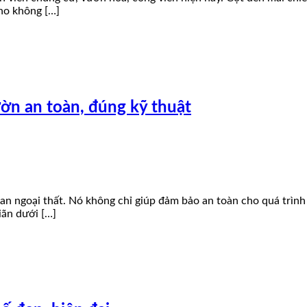
cho không […]
ườn an toàn, đúng kỹ thuật
ian ngoại thất. Nó không chỉ giúp đảm bảo an toàn cho quá trình
iãn dưới […]