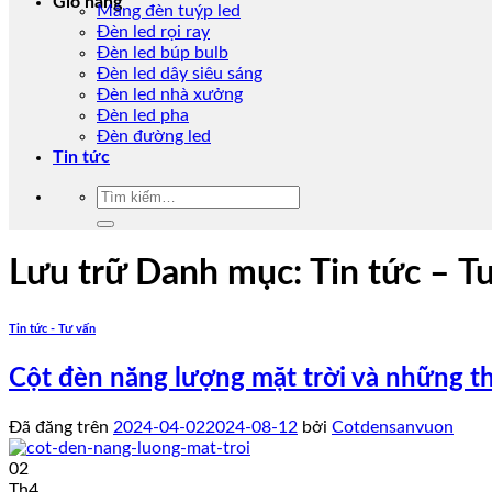
Giỏ hàng
Máng đèn tuýp led
Đèn led rọi ray
Đèn led búp bulb
Đèn led dây siêu sáng
Đèn led nhà xưởng
Đèn led pha
Đèn đường led
Tin tức
Tìm
kiếm:
Lưu trữ Danh mục:
Tin tức – T
Tin tức - Tư vấn
Cột đèn năng lượng mặt trời và những th
Đã đăng trên
2024-04-02
2024-08-12
bởi
Cotdensanvuon
02
Th4