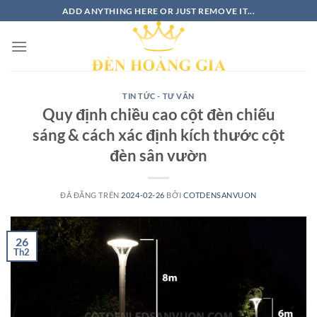
ADD ANYTHING HERE OR JUST REMOVE IT...
TIN TỨC - TƯ VẤN
Quy định chiều cao cột đèn chiếu
sáng & cách xác định kích thước cột
đèn sân vườn
ĐÃ ĐĂNG TRÊN
2024-02-26
BỞI
COTDENSANVUON
26
Th2