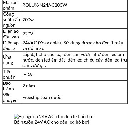
Mã sản
ROLUX-N24AC200W
phẩm
Công
suất cấp
200w
nguồn
Điện áo
220V
đầu vào
Điện áp
24VAC (Xoay chiều) Sử dụng được cho đèn 1 màu
đầu ra
và đổi màu
Lắp đặt cho các loại đèn sân vườn như đèn led âm
Ứng
nước, đèn led âm đất, đèn led chiếu cây, đèn led trụ
dụng
sân vườn,…
Tiêu
IP 68
chuẩn
Bảo
2 năm
Hành
Vận
Freeship toàn quốc
chuyển
Bộ nguồn 24V AC cho đèn led hồ bơi