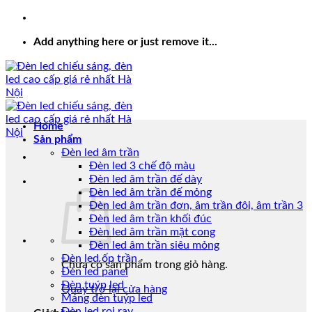
Add anything here or just remove it...
Home
Sản phẩm
Đèn led âm trần
Đèn led 3 chế độ màu
Đèn led âm trần đế dày
Đèn led âm trần đế mỏng
Đèn led âm trần đơn, âm trần đôi, âm trần 3
Đèn led âm trần khối đúc
Đèn led âm trần mặt cong
Đèn led âm trần siêu mỏng
Đèn led ốp trần
Chưa có sản phẩm trong giỏ hàng.
Đèn led panel
Đèn tuýp led
Quay trở lại cửa hàng
Máng đèn tuýp led
Đèn led rọi ray