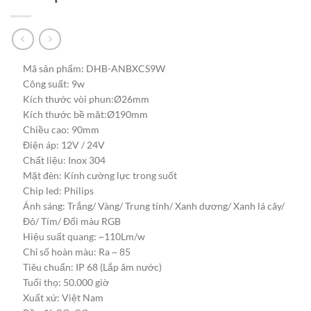
Mã sản phẩm: DHB-ANBXCS9W
Công suất: 9w
Kích thước vòi phun:Ø26mm
Kích thước bề măt:Ø190mm
Chiều cao: 90mm
Điện áp: 12V / 24V
Chất liệu: Inox 304
Mặt đèn: Kính cường lực trong suốt
Chip led: Philips
Ánh sáng: Trắng/ Vàng/ Trung tính/ Xanh dương/ Xanh lá cây/
Đỏ/ Tím/ Đổi màu RGB
Hiệu suất quang: ~110Lm/w
Chỉ số hoàn màu: Ra ~ 85
Tiêu chuẩn: IP 68 (Lắp âm nước)
Tuổi thọ: 50.000 giờ
Xuất xứ: Việt Nam