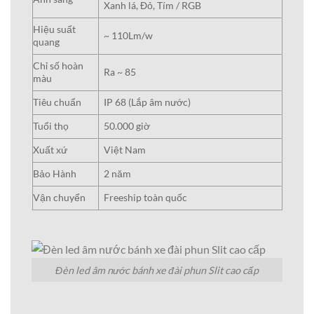
Xanh lá, Đỏ, Tím / RGB
Hiệu suất
~ 110Lm/w
quang
Chỉ số hoàn
Ra ~ 85
màu
Tiêu chuẩn
IP 68 (Lắp âm nước)
Tuổi thọ
50.000 giờ
Xuất xứ
Việt Nam
Bảo Hành
2 năm
Vận chuyển
Freeship toàn quốc
Đèn led âm nước bánh xe đài phun Slit cao cấp