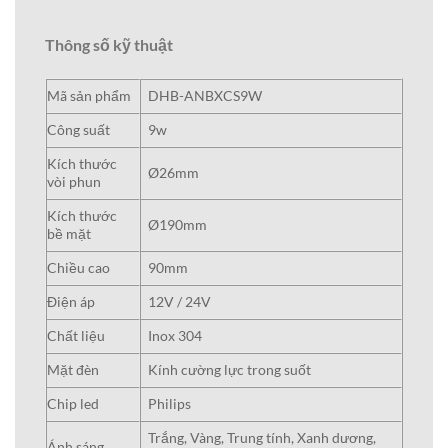
Thông số kỹ thuật
Mã sản phẩm
DHB-ANBXCS9W
Công suất
9w
Kích thước
Ø26mm
vòi phun
Kích thước
Ø190mm
bề mặt
Chiều cao
90mm
Điện áp
12V / 24V
Chất liệu
Inox 304
Mặt đèn
Kính cường lực trong suốt
Chip led
Philips
Trắng, Vàng, Trung tính, Xanh dương,
Ánh sáng