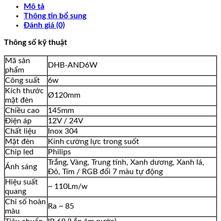
Mô tả
Thông tin bổ sung
Đánh giá (0)
Thông số kỹ thuật
Mã sản
DHB-AND6W
phẩm
Công suất
6w
Kích thước
Ø120mm
mặt đèn
Chiều cao
145mm
Điện áp
12V / 24V
Chất liệu
Inox 304
Mặt đèn
Kính cường lực trong suốt
Chip led
Philips
Trắng, Vàng, Trung tính, Xanh dương, Xanh lá,
Ánh sáng
Đỏ, Tím / RGB đổi 7 màu tự động
Hiệu suất
~ 110Lm/w
quang
Chỉ số hoàn
Ra ~ 85
màu