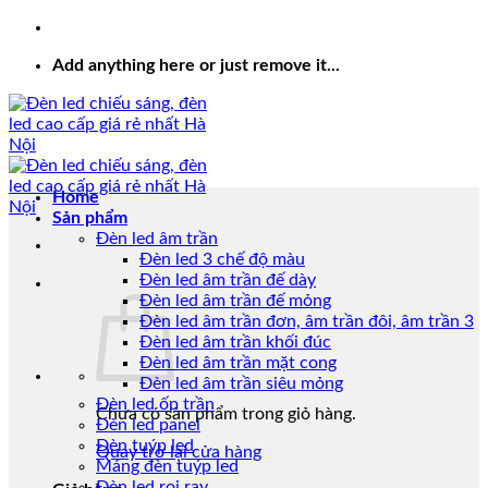
Add anything here or just remove it...
Home
Sản phẩm
Đèn led âm trần
Đèn led 3 chế độ màu
Đèn led âm trần đế dày
Đèn led âm trần đế mỏng
Đèn led âm trần đơn, âm trần đôi, âm trần 3
Đèn led âm trần khối đúc
Đèn led âm trần mặt cong
Đèn led âm trần siêu mỏng
Đèn led ốp trần
Chưa có sản phẩm trong giỏ hàng.
Đèn led panel
Đèn tuýp led
Quay trở lại cửa hàng
Máng đèn tuýp led
Đèn led rọi ray