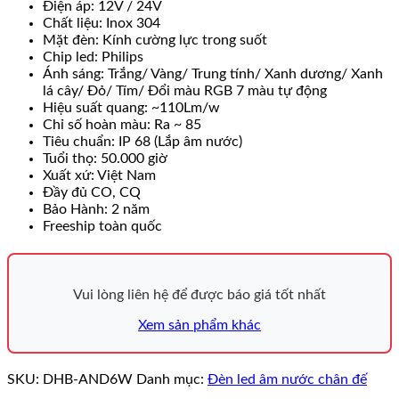
Điện áp: 12V / 24V
Chất liệu: Inox 304
Mặt đèn: Kính cường lực trong suốt
Chip led: Philips
Ánh sáng: Trắng/ Vàng/ Trung tính/ Xanh dương/ Xanh
lá cây/ Đỏ/ Tím/ Đổi màu RGB 7 màu tự động
Hiệu suất quang: ~110Lm/w
Chỉ số hoàn màu: Ra ~ 85
Tiêu chuẩn: IP 68 (Lắp âm nước)
Tuổi thọ: 50.000 giờ
Xuất xứ: Việt Nam
Đầy đủ CO, CQ
Bảo Hành: 2 năm
Freeship toàn quốc
Vui lòng liên hệ để được báo giá tốt nhất
Xem sản phẩm khác
SKU:
DHB-AND6W
Danh mục:
Đèn led âm nước chân đế