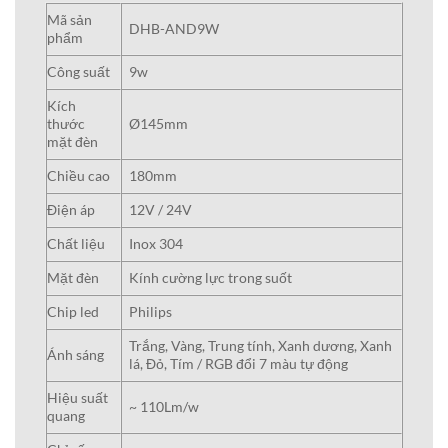
Mã sản
DHB-AND9W
phẩm
Công suất
9w
Kích
thước
Ø145mm
mặt đèn
Chiều cao
180mm
Điện áp
12V / 24V
Chất liệu
Inox 304
Mặt đèn
Kính cường lực trong suốt
Chip led
Philips
Trắng, Vàng, Trung tính, Xanh dương, Xanh
Ánh sáng
lá, Đỏ, Tím / RGB đổi 7 màu tự động
Hiệu suất
~ 110Lm/w
quang