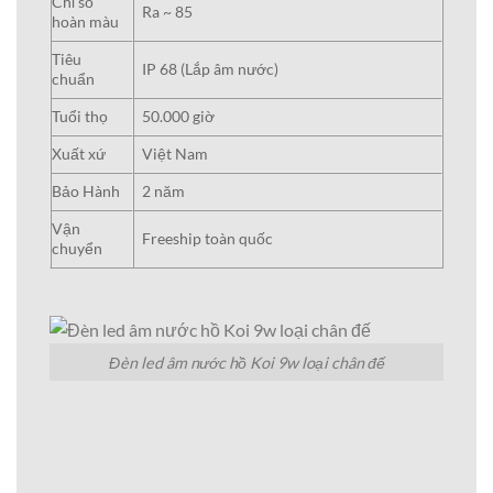
Chỉ số
Ra ~ 85
hoàn màu
Tiêu
IP 68 (Lắp âm nước)
chuẩn
Tuổi thọ
50.000 giờ
Xuất xứ
Việt Nam
Bảo Hành
2 năm
Vận
Freeship toàn quốc
chuyển
Đèn led âm nước hồ Koi 9w loại chân đế