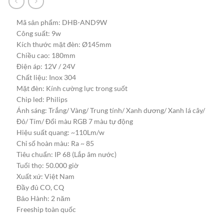
Mã sản phẩm: DHB-AND9W
Công suất: 9w
Kích thước mặt đèn: Ø145mm
Chiều cao: 180mm
Điện áp: 12V / 24V
Chất liệu: Inox 304
Mặt đèn: Kính cường lực trong suốt
Chip led: Philips
Ánh sáng: Trắng/ Vàng/ Trung tính/ Xanh dương/ Xanh lá cây/
Đỏ/ Tím/ Đổi màu RGB 7 màu tự động
Hiệu suất quang: ~110Lm/w
Chỉ số hoàn màu: Ra ~ 85
Tiêu chuẩn: IP 68 (Lắp âm nước)
Tuổi thọ: 50.000 giờ
Xuất xứ: Việt Nam
Đầy đủ CO, CQ
Bảo Hành: 2 năm
Freeship toàn quốc