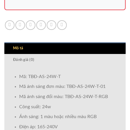
Mô tả
Đánh giá (0)
Mã: TBĐ-AS-24W-T
Mã ánh sáng đơn màu: TBĐ-AS-24W-T-01
Mã ánh sáng đổi màu: TBĐ-AS-24W-T-RGB
Công suất: 24w
Ánh sáng: 1 màu hoặc nhiều màu RGB
Điện áp: 165-240V