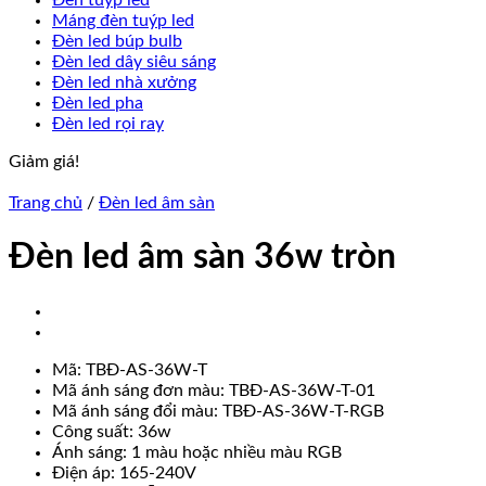
Đèn tuýp led
Máng đèn tuýp led
Đèn led búp bulb
Đèn led dây siêu sáng
Đèn led nhà xưởng
Đèn led pha
Đèn led rọi ray
Giảm giá!
Trang chủ
/
Đèn led âm sàn
Đèn led âm sàn 36w tròn
Mã: TBĐ-AS-36W-T
Mã ánh sáng đơn màu: TBĐ-AS-36W-T-01
Mã ánh sáng đổi màu: TBĐ-AS-36W-T-RGB
Công suất: 36w
Ánh sáng: 1 màu hoặc nhiều màu RGB
Điện áp: 165-240V