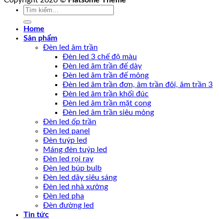
Copyright 2026 ©
Flatsome Theme
Tìm
kiếm:
Home
Sản phẩm
Đèn led âm trần
Đèn led 3 chế độ màu
Đèn led âm trần đế dày
Đèn led âm trần đế mỏng
Đèn led âm trần đơn, âm trần đôi, âm trần 3
Đèn led âm trần khối đúc
Đèn led âm trần mặt cong
Đèn led âm trần siêu mỏng
Đèn led ốp trần
Đèn led panel
Đèn tuýp led
Máng đèn tuýp led
Đèn led rọi ray
Đèn led búp bulb
Đèn led dây siêu sáng
Đèn led nhà xưởng
Đèn led pha
Đèn đường led
Tin tức