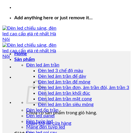
Add anything here or just remove it...
Home
Sản phẩm
Đèn led âm trần
Đèn led 3 chế độ màu
Đèn led âm trần đế dày
Đèn led âm trần đế mỏng
Đèn led âm trần đơn, âm trần đôi, âm trần 3
Đèn led âm trần khối đúc
Đèn led âm trần mặt cong
Đèn led âm trần siêu mỏng
Đèn led ốp trần
Chưa có sản phẩm trong giỏ hàng.
Đèn led panel
Đèn tuýp led
Quay trở lại cửa hàng
Máng đèn tuýp led
Đèn led rọi ray