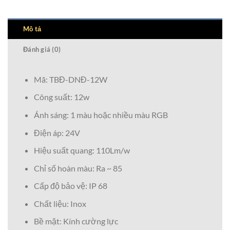
Mô tả
Đánh giá (0)
Mã: TBĐ-DNĐ-12W
Công suất: 12w
Ánh sáng: 1 màu hoặc nhiều màu RGB
Điện áp: 24V
Hiệu suất quang: 110Lm/w
Chỉ số hoàn màu: Ra ~ 85
Cấp độ bảo vệ: IP 68
Chất liệu: Inox
Bề mặt: Kính cường lực