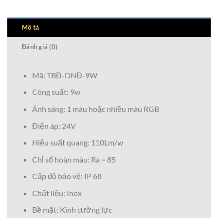
Mô tả
Đánh giá (0)
Mã: TBĐ-DNĐ-9W
Công suất: 9w
Ánh sáng: 1 màu hoặc nhiều màu RGB
Điện áp: 24V
Hiệu suất quang: 110Lm/w
Chỉ số hoàn màu: Ra ~ 85
Cấp độ bảo vệ: IP 68
Chất liệu: Inox
Bề mặt: Kính cường lực