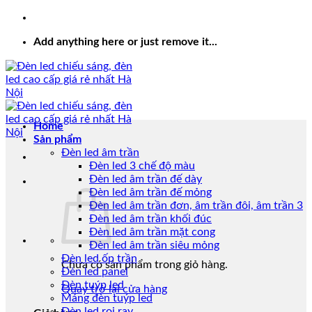
Add anything here or just remove it...
Home
Sản phẩm
Đèn led âm trần
Đèn led 3 chế độ màu
Đèn led âm trần đế dày
Đèn led âm trần đế mỏng
Đèn led âm trần đơn, âm trần đôi, âm trần 3
Đèn led âm trần khối đúc
Đèn led âm trần mặt cong
Đèn led âm trần siêu mỏng
Đèn led ốp trần
Chưa có sản phẩm trong giỏ hàng.
Đèn led panel
Đèn tuýp led
Quay trở lại cửa hàng
Máng đèn tuýp led
Đèn led rọi ray