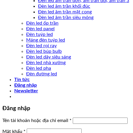
Đèn led âm trần đơn, âm trần đôi, âm trần 3
Đèn led âm trần khối đúc
Đèn led âm trần mặt cong
Đèn led âm trần siêu mỏng
Đèn led ốp trần
Đèn led panel
Đèn tuýp led
Máng đèn tuýp led
Đèn led rọi ray
Đèn led búp bulb
Đèn led dây siêu sáng
Đèn led nhà xưởng
Đèn led pha
Đèn đường led
Tin tức
Đăng nhập
Newsletter
Đăng nhập
Tên tài khoản hoặc địa chỉ email
*
Mật khẩu
*