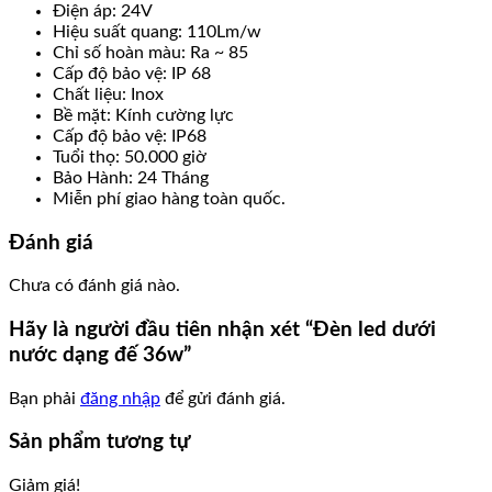
Điện áp: 24V
Hiệu suất quang: 110Lm/w
Chỉ số hoàn màu: Ra ~ 85
Cấp độ bảo vệ: IP 68
Chất liệu: Inox
Bề mặt: Kính cường lực
Cấp độ bảo vệ: IP68
Tuổi thọ: 50.000 giờ
Bảo Hành: 24 Tháng
Miễn phí giao hàng toàn quốc.
Đánh giá
Chưa có đánh giá nào.
Hãy là người đầu tiên nhận xét “Đèn led dưới
nước dạng đế 36w”
Bạn phải
đăng nhập
để gửi đánh giá.
Sản phẩm tương tự
Giảm giá!