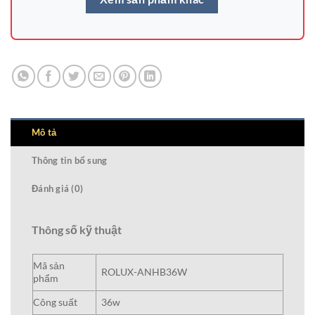
Mô tả
Thông tin bổ sung
Đánh giá (0)
Thông số kỹ thuật
Mã sản
ROLUX-ANHB36W
phẩm
Công suất
36w