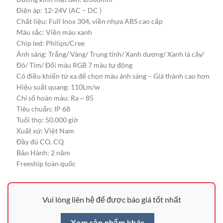
Điện áp: 12-24V (AC – DC )
Chất liệu: Full Inox 304, viền nhựa ABS cao cấp
Màu sắc: Viền màu xanh
Chip led: Philips/Cree
Ánh sáng: Trắng/ Vàng/ Trung tính/ Xanh dương/ Xanh lá cây/
Đỏ/ Tím/ Đổi màu RGB 7 màu tự động
Có điều khiển từ xa để chọn màu ánh sáng – Giá thành cao hơn
Hiệu suất quang: 110Lm/w
Chỉ số hoàn màu: Ra ~ 85
Tiêu chuẩn: IP 68
Tuổi thọ: 50.000 giờ
Xuất xứ: Việt Nam
Đầy đủ CO, CQ
Bảo Hành: 2 năm
Freeship toàn quốc
Vui lòng liên hệ để được báo giá tốt nhất
Xem sản phẩm khác