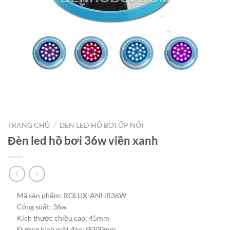
TRANG CHỦ
/
ĐÈN LED HỒ BƠI ỐP NỔI
Đèn led hồ bơi 36w viền xanh
Mã sản phẩm: ROLUX-ANHB36W
Công suất: 36w
Kích thước chiều cao: 45mm
Đường kính mặt đèn: Ø300mm