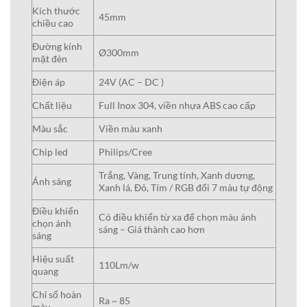
Kích thước
45mm
chiều cao
Đường kính
Ø300mm
mặt đèn
Điện áp
24V (AC – DC )
Chất liệu
Full Inox 304, viền nhựa ABS cao cấp
Màu sắc
Viền màu xanh
Chip led
Philips/Cree
Trắng, Vàng, Trung tính, Xanh dương,
Ánh sáng
Xanh lá, Đỏ, Tím / RGB đổi 7 màu tự động
Điều khiển
Có điều khiển từ xa để chọn màu ánh
chọn ánh
sáng – Giá thành cao hơn
sáng
Hiệu suất
110Lm/w
quang
Chỉ số hoàn
Ra ~ 85
màu