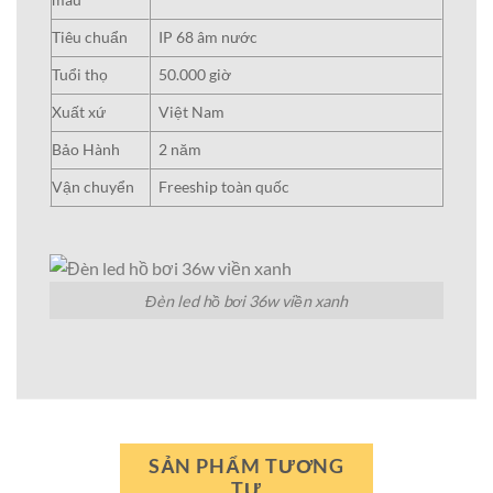
Tiêu chuẩn
IP 68 âm nước
Tuổi thọ
50.000 giờ
Xuất xứ
Việt Nam
Bảo Hành
2 năm
Vận chuyển
Freeship toàn quốc
Đèn led hồ bơi 36w viền xanh
SẢN PHẨM TƯƠNG
TỰ