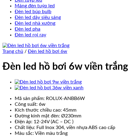
Đèn tuýp led
Máng đèn tuýp led
Đèn led búp bulb
Đèn led dây siêu sáng
Đèn led nhà xưởng
Đèn led pha
Đèn led rọi ray
Trang chủ
/
Đèn led hồ bơi 6w
Đèn led hồ bơi 6w viền trắng
Mã sản phẩm: ROLUX-ANBB6W
Công suất: 6w
Kích thước chiều cao: 45mm
Đường kính mặt đèn: Ø230mm
Điện áp: 12-24V (AC – DC )
Chất liệu: Full Inox 304, viền nhựa ABS cao cấp
Màu sắc: Viền màu trắng