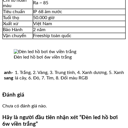
Chỉ số hoàn
Ra ~ 85
màu
Tiêu chuẩn
IP 68 âm nước
Tuổi thọ
50.000 giờ
Xuất xứ
Việt Nam
Bảo Hành
2 năm
Vận chuyển
Freeship toàn quốc
Đèn led hồ bơi 6w viền trắng
anh-
1. Trắng, 2. Vàng, 3. Trung tính, 4. Xanh dương, 5. Xanh
sang
lá cây, 6. Đỏ, 7. Tím, 8. Đổi màu RGB
Đánh giá
Chưa có đánh giá nào.
Hãy là người đầu tiên nhận xét “Đèn led hồ bơi
6w viền trắng”