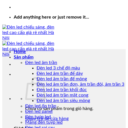
Add anything here or just remove it...
Home
Sản phẩm
Đèn led âm trần
Đèn led 3 chế độ màu
Đèn led âm trần đế dày
Đèn led âm trần đế mỏng
Đèn led âm trần đơn, âm trần đôi, âm trần 3
Đèn led âm trần khối đúc
Đèn led âm trần mặt cong
Đèn led âm trần siêu mỏng
Đèn led ốp trần
Chưa có sản phẩm trong giỏ hàng.
Đèn led panel
Đèn tuýp led
Quay trở lại cửa hàng
Máng đèn tuýp led
Đèn led rọi ray