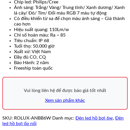
Chip led: Philips/Cree
Ánh sáng: Trắng/ Vàng/ Trung tính/ Xanh dương/ Xanh
lá cây/ Đỏ/ Tím/ Đổi màu RGB 7 màu tự động
Có điều khiển từ xa để chọn màu ánh sáng – Giá thành
cao hơn
Hiệu suất quang: 110Lm/w
Chỉ số hoàn màu: Ra ~ 85
Tiêu chuẩn: IP 68
Tuổi thọ: 50.000 giờ
Xuất xứ: Việt Nam
Đầy đủ CO, CQ
Bảo Hành: 2 năm
Freeship toàn quốc
Vui lòng liên hệ để được báo giá tốt nhất
Xem sản phẩm khác
SKU:
ROLUX-ANBB6W
Danh mục:
Đèn led hồ bơi 6w
,
Đèn
led hồ bơi ốp nổi