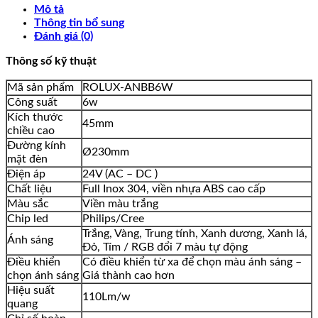
Mô tả
Thông tin bổ sung
Đánh giá (0)
Thông số kỹ thuật
Mã sản phẩm
ROLUX-ANBB6W
Công suất
6w
Kích thước
45mm
chiều cao
Đường kính
Ø230mm
mặt đèn
Điện áp
24V (AC – DC )
Chất liệu
Full Inox 304, viền nhựa ABS cao cấp
Màu sắc
Viền màu trắng
Chip led
Philips/Cree
Trắng, Vàng, Trung tính, Xanh dương, Xanh lá,
Ánh sáng
Đỏ, Tím / RGB đổi 7 màu tự động
Điều khiển
Có điều khiển từ xa để chọn màu ánh sáng –
chọn ánh sáng
Giá thành cao hơn
Hiệu suất
110Lm/w
quang