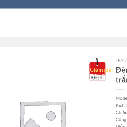
TRAN
Đèn
Giảm giá!
tr
Mode
Kích
Chiều
Công 
Điện 