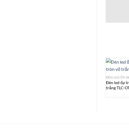
ĐÈN LED ỐP N
Đèn led ốp t
trắng TLC-