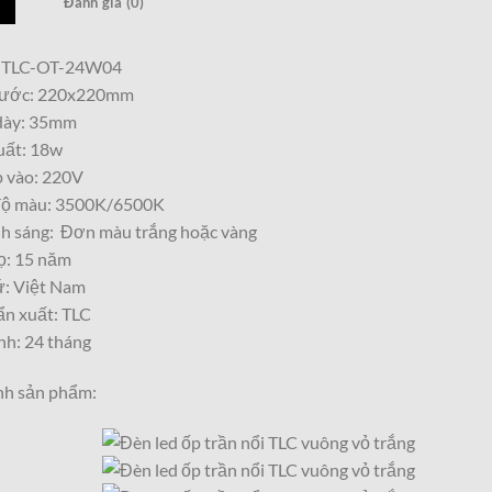
Đánh giá (0)
: TLC-OT-24W04
hước: 220x220mm
dày: 35mm
uất: 18w
p vào: 220V
độ màu: 3500K/6500K
h sáng: Đơn màu trắng hoặc vàng
ọ: 15 năm
ứ: Việt Nam
ẩn xuất: TLC
nh: 24 tháng
nh sản phẩm: