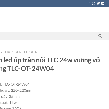
G CHỦ
/
ĐÈN LED ỐP NỔI
 led ốp trần nổi TLC 24w vuông vỏ
ắng TLC-OT-24W04
l: TLC-OT-24W04
 thước: 220x220mm
 dày: 35mm
suất: 18w
áp vào: 220V