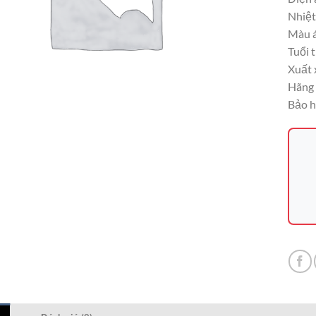
Nhiệt
Màu á
Tuổi 
Xuất 
Hãng 
Bảo h