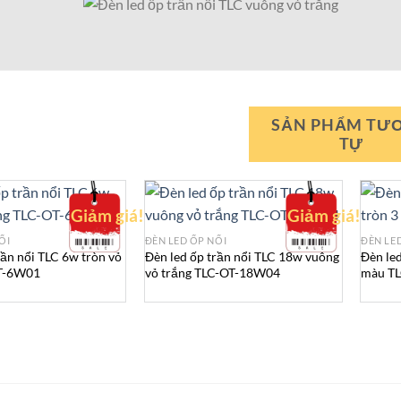
SẢN PHẨM TƯ
TỰ
Giảm giá!
Giảm giá!
ỔI
ĐÈN LED ỐP NỔI
ĐÈN LE
rần nổi TLC 6w tròn vỏ
Đèn led ốp trần nổi TLC 18w vuông
Đèn led
OT-6W01
vỏ trắng TLC-OT-18W04
màu T