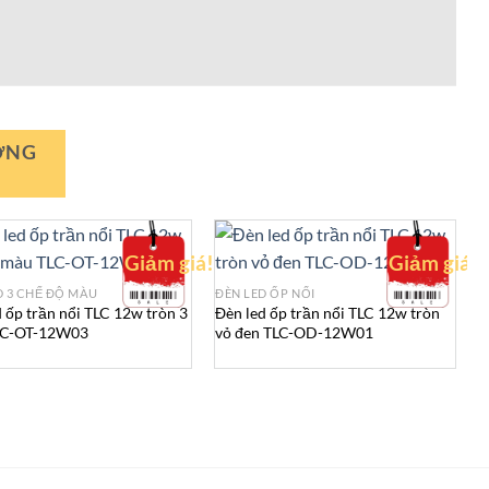
ƠNG
Giảm giá!
Giảm giá!
D 3 CHẾ ĐỘ MÀU
ĐÈN LED ỐP NỔI
Đ
 ốp trần nổi TLC 12w tròn 3
Đèn led ốp trần nổi TLC 12w tròn
Đ
LC-OT-12W03
vỏ đen TLC-OD-12W01
v