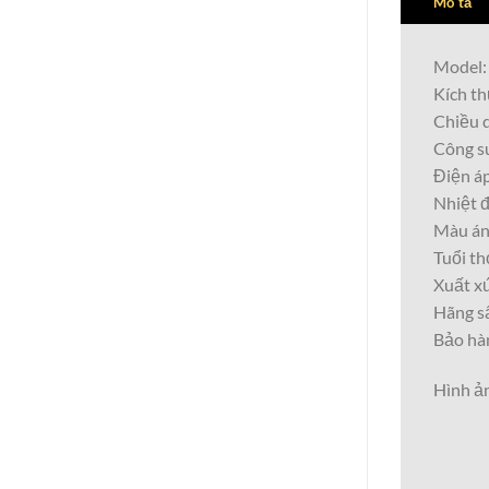
Mô tả
Model
Kích t
Chiều 
Công s
Điện á
Nhiệt 
Màu án
Tuổi th
Xuất x
Hãng s
Bảo hà
Hình ả