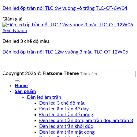
Đèn led ốp trần nổi TLC 6w vuông vỏ trắng TLC-OT-6W04
Giảm giá!
Xem Nhanh
Đèn led 3 chế độ màu
Đèn led ốp trần nổi TLC 12w vuông 3 màu TLC-OT-12W06
Tìm
Copyright 2026 ©
Flatsome Theme
kiếm:
Home
Sản phẩm
Đèn led âm trần
Đèn led 3 chế độ màu
Đèn led âm trần đế dày
Đèn led âm trần đế mỏng
Đèn led âm trần đơn, âm trần đôi, âm trần 3
Đèn led âm trần khối đúc
Đèn led âm trần mặt cong