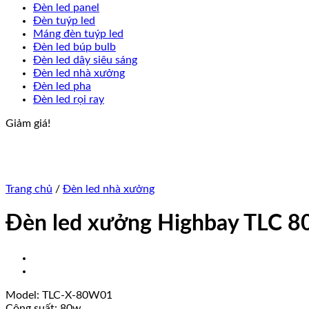
Đèn led panel
Đèn tuýp led
Máng đèn tuýp led
Đèn led búp bulb
Đèn led dây siêu sáng
Đèn led nhà xưởng
Đèn led pha
Đèn led rọi ray
Giảm giá!
Trang chủ
/
Đèn led nhà xưởng
Đèn led xưởng Highbay TLC 
Model: TLC-X-80W01
Công suất: 80w