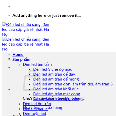
Add anything here or just remove it...
Home
Sản phẩm
Đèn led âm trần
Đèn led 3 chế độ màu
Đèn led âm trần đế dày
Đèn led âm trần đế mỏng
Đèn led âm trần đơn, âm trần đôi, âm trần 3
Đèn led âm trần khối đúc
Đèn led âm trần mặt cong
Chưa có sản phẩm trong giỏ hàng.
Đèn led âm trần siêu mỏng
Đèn led ốp trần
Quay trở lại cửa hàng
Đèn led panel
Đèn tuýp led