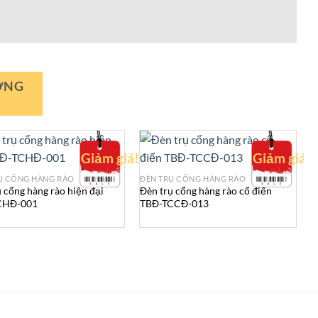
ƠNG
Giảm giá!
Giảm giá!
Ụ CỔNG HÀNG RÀO
ĐÈN TRỤ CỔNG HÀNG RÀO
Đ
 cổng hàng rào hiện đại
Đèn trụ cổng hàng rào cổ điển
Đ
CHĐ-001
TBĐ-TCCĐ-013
T