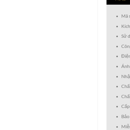
Mã 
Kíc
Sử d
Côn
Điện
Ánh 
Nhận
Chất
Chấ
Cấp 
Bảo
Miễn