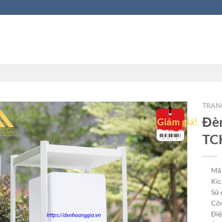
TRAN
Đèn
Giảm giá!
TC
Mã
Kíc
Sử 
Côn
Điệ