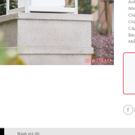
Ánh
Nhậ
Chấ
Chấ
Cấp
Bảo
Miễ
Đánh giá (0)