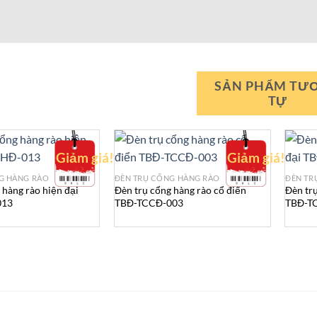
SẢN PHẨM TƯ
TỰ
Giảm giá!
Giảm giá!
G HÀNG RÀO
ĐÈN TRỤ CỔNG HÀNG RÀO
ĐÈN TR
 hàng rào hiện đại
Đèn trụ cổng hàng rào cổ điển
Đèn trụ
013
TBĐ-TCCĐ-003
TBĐ-T