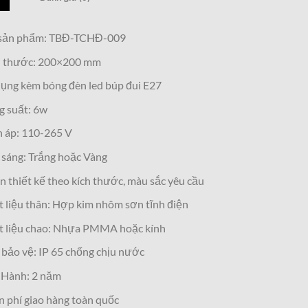
sản phẩm: TBĐ-TCHĐ-009
h thước: 200×200 mm
ụng kèm bóng đèn led búp đui E27
g suất: 6w
 áp: 110-265 V
sáng: Trắng hoặc Vàng
 thiết kế theo kích thước, màu sắc yêu cầu
 liệu thân: Hợp kim nhôm sơn tĩnh điện
t liệu chao: Nhựa PMMA hoặc kính
bảo vệ: IP 65 chống chịu nước
 Hành: 2 năm
 phí giao hàng toàn quốc