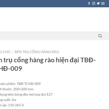
G CHỦ
/
ĐÈN TRỤ CỔNG HÀNG RÀO
 trụ cổng hàng rào hiện đại TBĐ-
HĐ-009
 sản phẩm: TBĐ-TCHĐ-009
h thước: 200×200 mm
dụng kèm bóng đèn led búp đui E27
g suất: 6w
n áp: 110-265 V