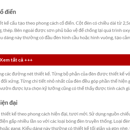
cổ điển
t kế cấu tạo theo phong cách cổ điển. Cột đèn có chiều dài từ 2
, thép. Bên ngoài được sơn phủ bảo vệ để chống lại quá trình oxy
iểu dáng này thường có đầu đèn hình cầu hoặc hình vuông, tạo cảm
Xem tất cả +++
ng các đường nét thiết kế. Từng bộ phận của đèn được thiết kế với
 đối xứng. Từng chi tiết nhỏ nhất của đèn đều góp phần thể hiện
n vườn được lựa chọn kỹ lưỡng cũng có thể thấy được tính cách gia
iện đại
thiết kế theo phong cách hiện đại, tươi mới. Sử dụng nguồn chiế
điện gấp nhiều lần so với các loại bóng đèn truyền thống. Loại đè
oặc gang. Kiểu dáng này thường có thiết kế tối giản và gọn nhẹ,