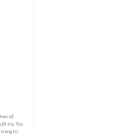
theo số
cột trụ. Tùy
rang trí.