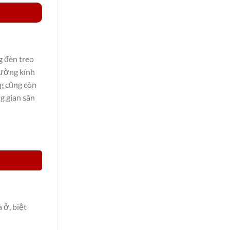
g đèn treo
Đường kính
g cũng còn
g gian sân
 ở, biệt