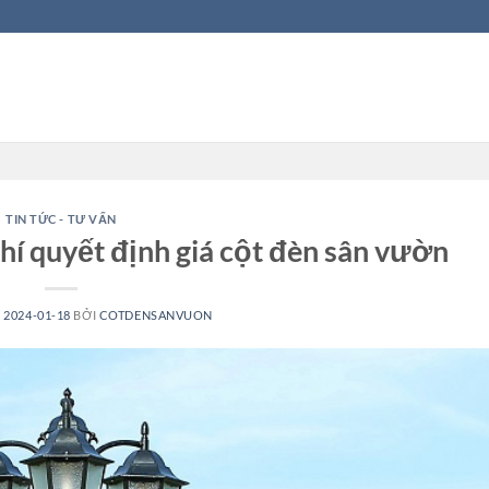
TIN TỨC - TƯ VẤN
chí quyết định giá cột đèn sân vườn
N
2024-01-18
BỞI
COTDENSANVUON