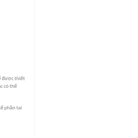
ể được thiết
c có thể
kế phần tai