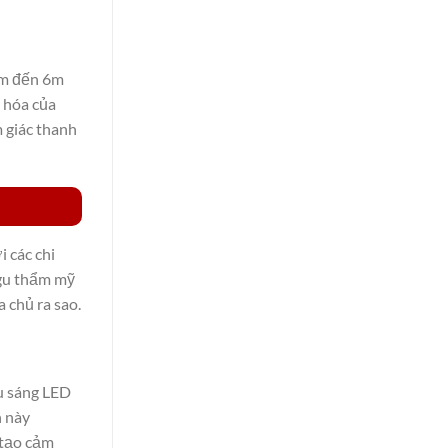
,5m đến 6m
 hóa của
 giác thanh
 các chi
 gu thẩm mỹ
 chủ ra sao.
u sáng LED
n này
 tạo cảm