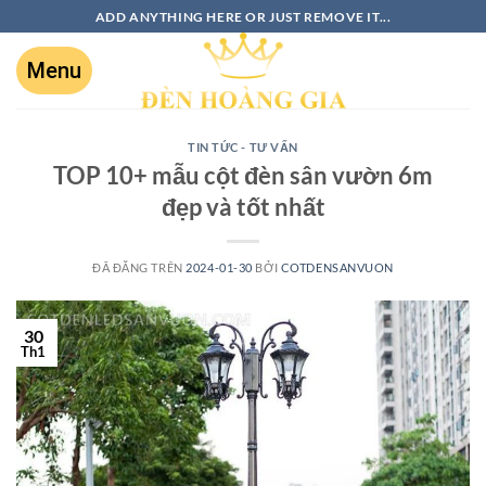
ADD ANYTHING HERE OR JUST REMOVE IT...
TIN TỨC - TƯ VẤN
TOP 10+ mẫu cột đèn sân vườn 6m
đẹp và tốt nhất
ĐÃ ĐĂNG TRÊN
2024-01-30
BỞI
COTDENSANVUON
30
Th1