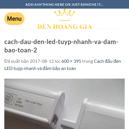
ADD ANYTHING HERE OR JUST REMOVE IT...
cach-dau-den-led-tuyp-nhanh-va-dam-
bao-toan-2
Đã xuất bản
2017-08-12
lúc
600 × 395
trong
Cách đấu đèn
LED tuýp nhanh và đảm bảo an toàn