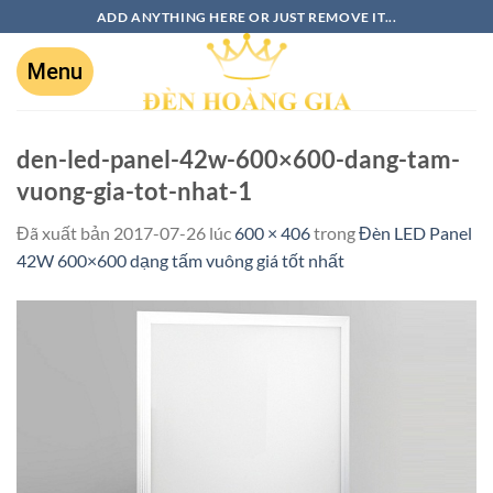
ADD ANYTHING HERE OR JUST REMOVE IT...
den-led-panel-42w-600×600-dang-tam-
vuong-gia-tot-nhat-1
Đã xuất bản
2017-07-26
lúc
600 × 406
trong
Đèn LED Panel
42W 600×600 dạng tấm vuông giá tốt nhất