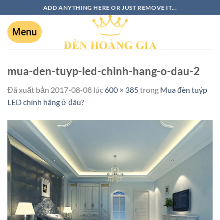
ADD ANYTHING HERE OR JUST REMOVE IT...
mua-den-tuyp-led-chinh-hang-o-dau-2
Đã xuất bản
2017-08-08
lúc
600 × 385
trong
Mua đèn tuýp
LED chính hãng ở đâu?