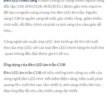
Đèn LED chiếu sáng
truyền thống sử dụng nhiều nguồn sáng
độc lập (1W, SMD3528, SMD3014..) được gắn trên mạch in
để tạo ra nguồn sáng chung cho đèn LED âm trần. Nguồn
sáng COB là nguồn sáng bề mặt, góc chiếu rộng , giảm thiểu
chói mắt, dễ điều chỉnh và phát ra ánh sáng cho cảm giác dễ
chịu…
Công nghệ sản xuất chip LED ảnh hưởng rất lớn tới tuổi
thọ của chip LED, với các loại đèn LED chính hãng thì tuổi thọ
, quan thông đều đạt được giá trị tối ưu.
Ứng dụng của đèn LED âm trần COB
Đèn LED âm trần COB
sở hữu những tính năng ưu việt của
công nghệ đèn LED như: tiết kiệm điện năng, hiệu suất phát
quang lớn, tuổi thọ cao, tản nhiệt ít, ánh sáng chiếu liên tục…
đáp ứng đầy đủ nhu cầu chiếu sáng cần thiết.