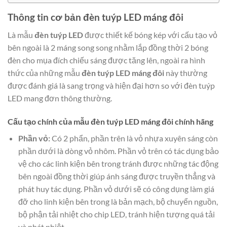
Thông tin cơ bản đèn tuýp LED máng đôi
Là mẫu
đèn tuýp LED
được thiết kế bóng kép với cấu tạo vỏ
bên ngoài là 2 máng song song nhằm lắp đồng thời 2 bóng
đèn cho mụa đích chiếu sáng được tăng lên, ngoài ra hình
thức của những mẫu
đèn tuýp LED máng đôi
này thường
được đánh giá là sang trọng và hiện đại hơn so với đèn tuýp
LED mang đơn thông thường.
Cấu tạo chính của mẫu đèn tuýp LED máng đôi chính hãng
Phần vỏ:
Có 2 phẩn, phần trên là vỏ nhựa xuyên sáng còn
phần dưới là dòng vỏ nhôm. Phần vỏ trên có tác dụng bảo
vệ cho các linh kiện bên trong tránh được những tác động
bên ngoài đồng thời giúp ánh sáng được truyền thẳng và
phát huy tác dụng. Phần vỏ dưới sẽ có công dụng làm giá
đỡ cho linh kiện bên trong là bản mạch, bộ chuyển nguồn,
bộ phận tải nhiệt cho chip LED, tránh hiện tượng quá tải
và phát nhiệt.